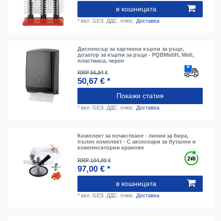
в кошницата
*
вкл. GES. ДДС.
плюс.
Доставка
Диспенсър за хартиени кърпи за ръце,
дозатор за кърпи за ръце - PQBMidiH, Midi,
пластмаса, черен
RRP 56,94 €
50,67 € *
Покажи статия
*
вкл. GES. ДДС.
плюс.
Доставка
Комплект за почистване - линия за бира,
пълен комплект - С аксесоари за бутални и
компенсаторни кранове
RRP 104,00 €
97,00 € *
в кошницата
*
вкл. GES. ДДС.
плюс.
Доставка