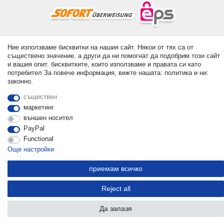
© Copyright 2026 | Всички права запазени. - All rights reserved.
Ние използваме бисквитки на нашия сайт. Някои от тях са от
Prices incl. VAT. 19% VAT Basic prices see article detail | *
съществено значение, а други да ни помогнат да подобрим този сайт
Applies to deliveries to the UK!
и вашия опит. бисквитките, които използваме и правата си като
потребител За повече информация, вижте нашата: политика и ни:
законно.
контакт
Withdraw from contract here
съществен
маркетинг
външен носител
PayPal
Functional
Още настройки
приемам всичко
Reject all
Да запазя