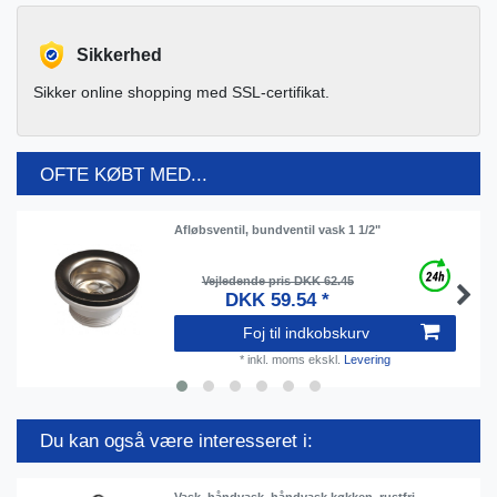
Sikkerhed
Sikker online shopping med SSL-certifikat.
OFTE KØBT MED...
Afløbsventil, bundventil vask 1 1/2"
Vejledende pris DKK 62.45
DKK 59.54 *
Foj til indkobskurv
*
inkl. moms
ekskl.
Levering
Du kan også være interesseret i:
Vask, håndvask, håndvask køkken, rustfri