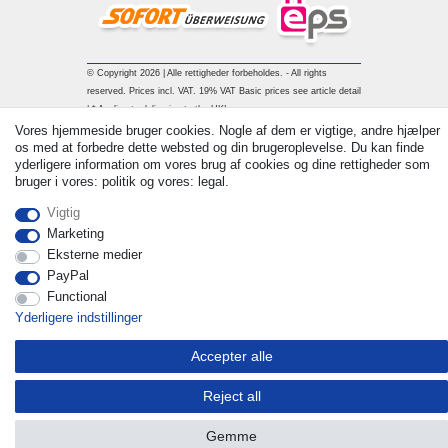
© Copyright 2026 | Alle rettigheder forbeholdes. - All rights
reserved. Prices incl. VAT. 19% VAT Basic prices see article detail
| * Applies to deliveries to the UK!
Vores hjemmeside bruger cookies. Nogle af dem er vigtige, andre hjælper
os med at forbedre dette websted og din brugeroplevelse. Du kan finde
Kontakt
Withdraw from contract here
yderligere information om vores brug af cookies og dine rettigheder som
bruger i vores: politik og vores: legal.
Vigtig
Marketing
Eksterne medier
PayPal
Functional
Yderligere indstillinger
Accepter alle
Reject all
Gemme