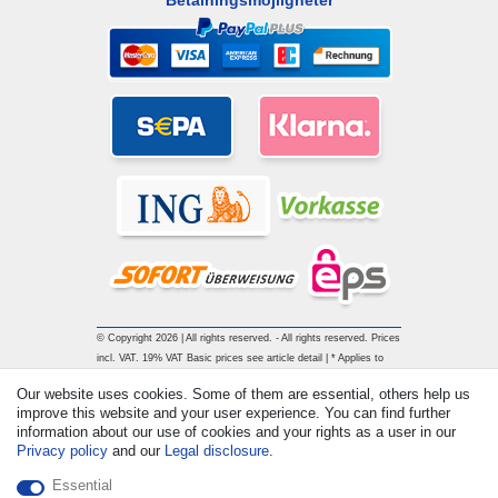
© Copyright 2026 | All rights reserved. - All rights reserved. Prices
incl. VAT. 19% VAT Basic prices see article detail | * Applies to
deliveries to the UK!
Our website uses cookies. Some of them are essential, others help us
improve this website and your user experience. You can find further
information about our use of cookies and your rights as a user in our
Contact
Withdraw from contract here
Privacy policy
and our
Legal disclosure
.
Essential