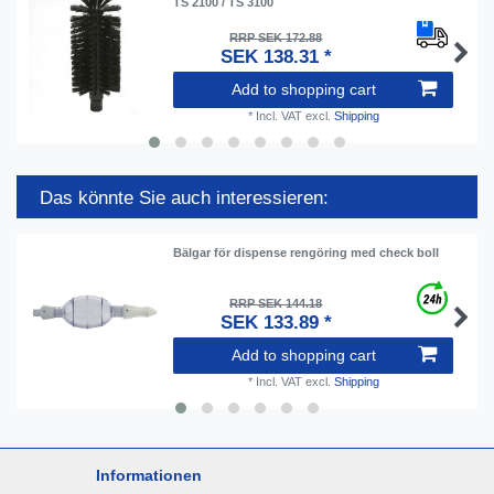
TS 2100 / TS 3100
RRP SEK 172.88
SEK 138.31 *
Add to shopping cart
*
Incl. VAT
excl.
Shipping
Das könnte Sie auch interessieren:
Bälgar för dispense rengöring med check boll
RRP SEK 144.18
SEK 133.89 *
Add to shopping cart
*
Incl. VAT
excl.
Shipping
Informationen