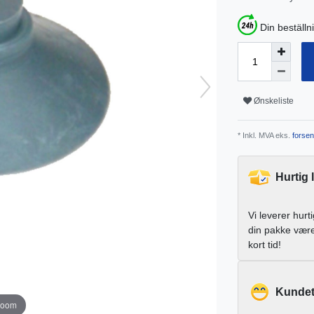
Din beställn
Ønskeliste
* Inkl. MVA eks.
forsen
Hurtig 
Vi leverer hurt
din pakke vær
kort tid!
Kundet
zoom