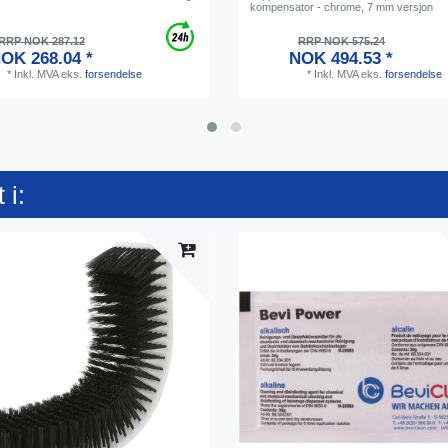
kompensator - chrome, 7 mm versjon
RRP NOK 287.12
RRP NOK 575.24
OK 268.04 *
NOK 494.53 *
*
Inkl. MVA
eks.
forsendelse
*
Inkl. MVA
eks.
forsendelse
 i: