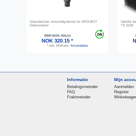
Glassbørster, Innvendig børste for SPÜLBOY
Utenfor b
Glassvasker
TS 3100
RRP NOK 400.14
NOK 320.15 *
N
*
Inkl. MVA
eks.
forsendelse
Informatie
Mijn acco
Betalingsmetoder
Aanmelden
FAQ
Register
Fraktmetoder
Winkelwage