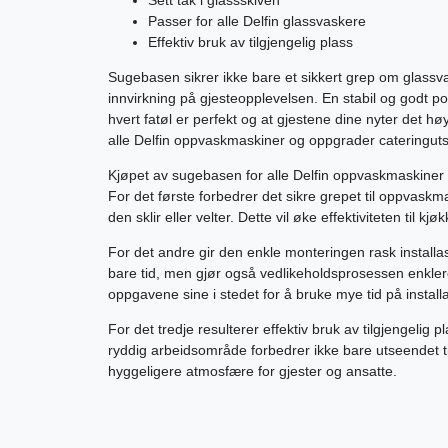
Passer for alle Delfin glassvaskere
Effektiv bruk av tilgjengelig plass
Sugebasen sikrer ikke bare et sikkert grep om glassv
innvirkning på gjesteopplevelsen. En stabil og godt pos
hvert fatøl er perfekt og at gjestene dine nyter det hø
alle Delfin oppvaskmaskiner og oppgrader cateringutsty
Kjøpet av sugebasen for alle Delfin oppvaskmaskiner g
For det første forbedrer det sikre grepet til oppvask
den sklir eller velter. Dette vil øke effektiviteten til kjø
For det andre gir den enkle monteringen rask installa
bare tid, men gjør også vedlikeholdsprosessen enkle
oppgavene sine i stedet for å bruke mye tid på install
For det tredje resulterer effektiv bruk av tilgjengelig 
ryddig arbeidsområde forbedrer ikke bare utseendet ti
hyggeligere atmosfære for gjester og ansatte.