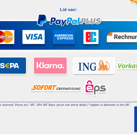
Lid van:
hts reserved. Prices incl. VAT. 19% VAT Basic prices see article detail | * Applies to deliveries to the UK!