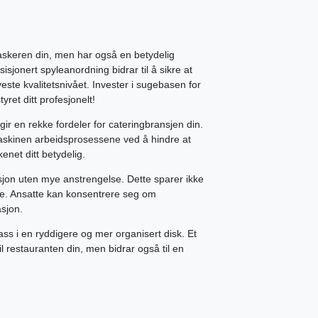
askeren din, men har også en betydelig
isjonert spyleanordning bidrar til å sikre at
yeste kvalitetsnivået. Invester i sugebasen for
ret ditt profesjonelt!
ir en rekke fordeler for cateringbransjen din.
maskinen arbeidsprosessene ved å hindre at
kkenet ditt betydelig.
sjon uten mye anstrengelse. Dette sparer ikke
re. Ansatte kan konsentrere seg om
asjon.
plass i en ryddigere og mer organisert disk. Et
l restauranten din, men bidrar også til en