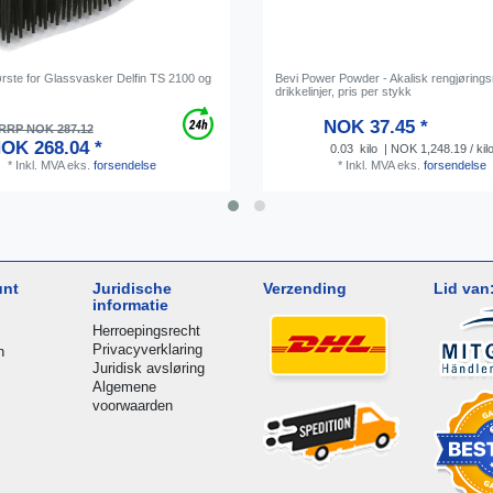
ørste for Glassvasker Delfin TS 2100 og
Bevi Power Powder - Akalisk rengjørings
drikkelinjer, pris per stykk
NOK 37.45 *
RRP NOK 287.12
OK 268.04 *
0.03
kilo
| NOK 1,248.19 / kil
*
Inkl. MVA
eks.
forsendelse
*
Inkl. MVA
eks.
forsendelse
unt
Juridische
Verzending
Lid van
informatie
Herroepingsrecht
Privacyverklaring
n
Juridisk avsløring
Algemene
voorwaarden