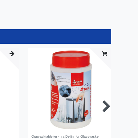
Oppvasktabletter - fra Delfin, for Glassvasker
Børstehod