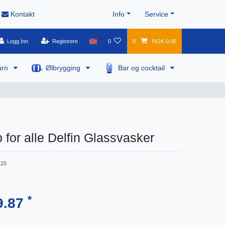
Kontakt
Info
Service
Logg Inn
Registrere
0
0
NOK 0.00
årn
Ølbrygging
Bar og cocktail
for alle Delfin Glassvasker
115
*
9.87