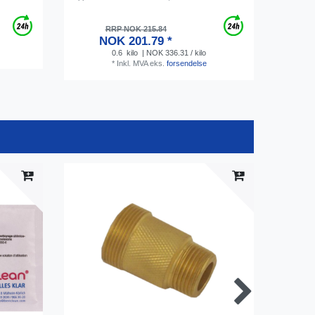
RRP NOK 215.84
NOK 201.79 *
0.6
kilo
| NOK 336.31 / kilo
*
Inkl. MVA
eks.
forsendelse