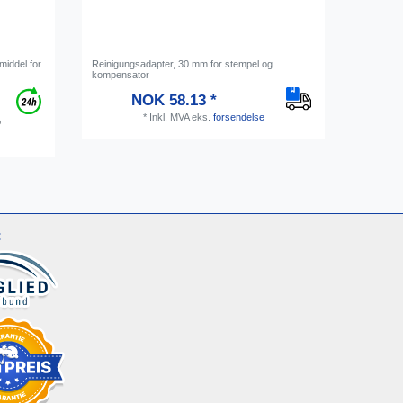
middel for
Reinigungsadapter, 30 mm for stempel og
Rohrrein
kompensator
mm, 10 s
NOK 58.13 *
*
Inkl. MVA
eks.
forsendelse
o
: