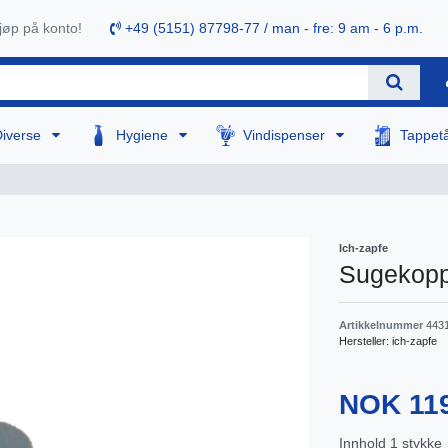
øp på konto!
+49 (5151) 87798-77 / man - fre: 9 am - 6 p.m.
Diverse
Hygiene
Vindispenser
Tappet
Ich-zapfe
Sugekopp 
Artikkelnummer
443
Hersteller:
ich-zapfe
NOK 11
Innhold
1
stykke