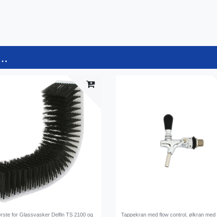
..
ørste for Glassvasker Delfin TS 2100 og
Tappekran med flow control, ølkran med