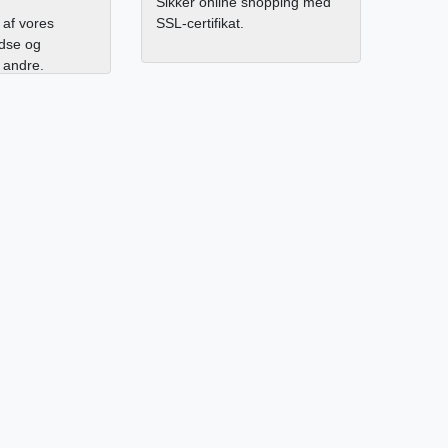
Sikker online shopping med
af vores
SSL-certifikat.
edse og
l andre.