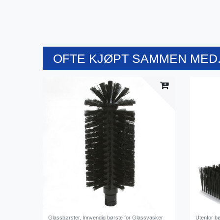
OFTE KJØPT SAMMEN MED.
Glassbørster, Innvendig børste for Glassvasker
Utenfor b