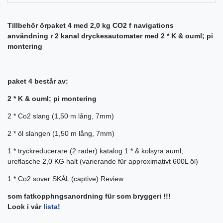
Tillbehör örpaket 4 med 2,0 kg CO2 f navigations
användning r 2 kanal dryckesautomater med 2 * K & ouml; pi
montering
paket 4 består av:
2 * K & ouml; pi montering
2 * Co2 slang (1,50 m lång, 7mm)
2 *
öl slangen (1,50 m lång, 7mm)
1 *
tryckreducerare (2 rader) katalog
1 *
& kolsyra auml;
ureflasche 2,0 KG halt (varierande für approximativt 600L öl)
1 *
Co2 sover SKÅL (captive) Review
som fatkopphngsanordning für som bryggeri !!!
Look i vår
lista!