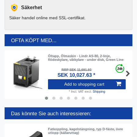
Säkerhet
Säker handel online med SSL-certifikat.
OFTA KÖPT MED...
Öltapp, Ölmaskin - Lindr AS-80, 2-linje,
flödeskylare, våtkylare - under disk, Green Line
RRP SEK 11,691.93
SEK 10,027.63 *
Add to shopping cart
*
Incl. VAT
excl.
Shipping
Das könnte Sie auch interessieren:
Fatkoppling, kagelstängning, typ D-fäste, övre
utlopp (källaruttag)