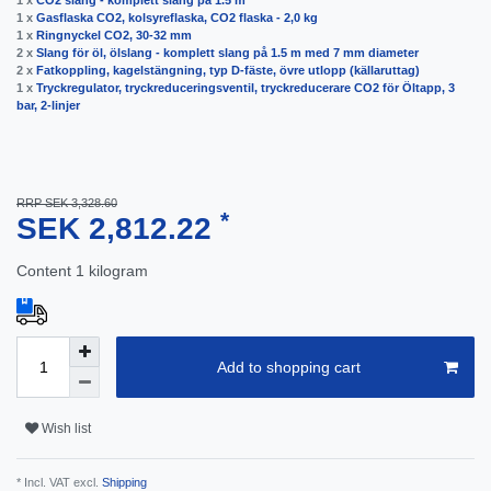
1 x
CO2 slang - komplett slang på 1.5 m
1 x
Gasflaska CO2, kolsyreflaska, CO2 flaska - 2,0 kg
1 x
Ringnyckel CO2, 30-32 mm
2 x
Slang för öl, ölslang - komplett slang på 1.5 m med 7 mm diameter
2 x
Fatkoppling, kagelstängning, typ D-fäste, övre utlopp (källaruttag)
1 x
Tryckregulator, tryckreduceringsventil, tryckreducerare CO2 för Öltapp, 3
bar, 2-linjer
RRP SEK 3,328.60
*
SEK 2,812.22
Content
1
kilogram
Add to shopping cart
Wish list
* Incl. VAT excl.
Shipping