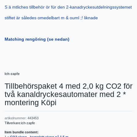
S ä mtliches tillbehör ör für den 2-kanadryckesutdelningssystemet
stiftet är således omedelbart m & ouml ;! liknade
Matching rengöring (se nedan)
Ich-zapfe
Tillbehörspaket 4 med 2,0 kg CO2 för
två kanaldryckesautomater med 2 *
montering Köpi
artikelnummer:
443453
Tillverkare:
ich-zapfe
Item bundle content: