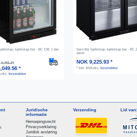
jøleskap, kjøleskap bar - BC 138, 1 dør
Saro Bar kjøleskap, kjøleskap bar - BC 
dører
NOK 9,225.93 *
6,481.24
,049.56 *
*
Inkl. MVA
eks.
forsendelse
A
eks.
forsendelse
unt
Juridische
Verzending
Lid van
informatie
Herroepingsrecht
Privacyverklaring
n
Juridisk avsløring