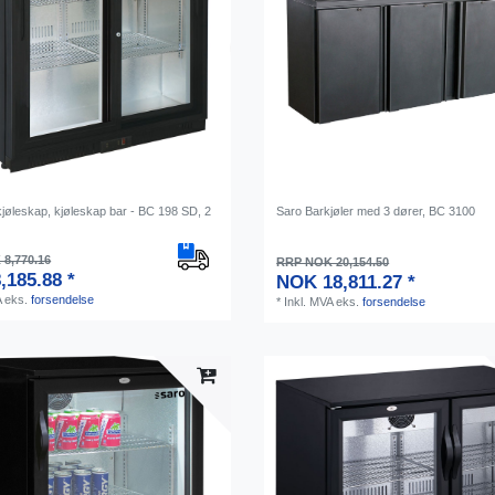
kjøleskap, kjøleskap bar - BC 198 SD, 2
Saro Barkjøler med 3 dører, BC 3100
8,770.16
RRP NOK 20,154.50
,185.88 *
NOK 18,811.27 *
A
eks.
forsendelse
*
Inkl. MVA
eks.
forsendelse