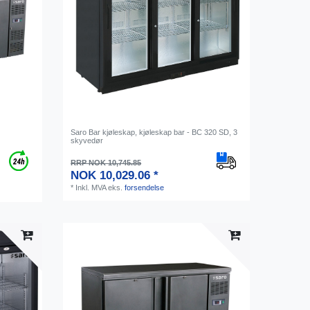
Saro Bar kjøleskap, kjøleskap bar - BC 320 SD, 3
skyvedør
RRP NOK 10,745.85
NOK 10,029.06 *
*
Inkl. MVA
eks.
forsendelse