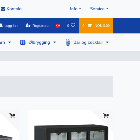
Kontakt
Info
Service
Logg Inn
Registrere
0
0
NOK 0.00
årn
Ølbrygging
Bar og cocktail