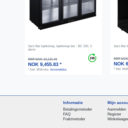
Saro Bar kjøleskap, kjøleskap bar - BC 330, 3
Saro Bar k
dører
RRP NOK 
RRP NOK 10,131.46
NOK 6
NOK 9,455.83 *
*
Inkl. MV
*
Inkl. MVA
eks.
forsendelse
Informatie
Mijn acco
Betalingsmetoder
Aanmelden
FAQ
Register
Fraktmetoder
Winkelwage