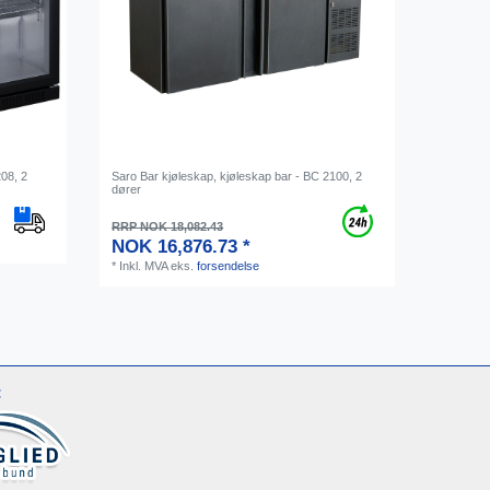
208, 2
Saro Bar kjøleskap, kjøleskap bar - BC 2100, 2
dører
RRP NOK 18,082.43
NOK 16,876.73 *
*
Inkl. MVA
eks.
forsendelse
: