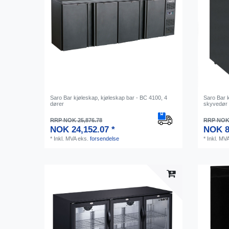
Saro Bar kjøleskap, kjøleskap bar - BC 4100, 4
Saro Bar 
dører
skyvedør
RRP NOK 25,876.78
RRP NOK 
NOK 24,152.07 *
NOK 8
*
Inkl. MVA
eks.
forsendelse
*
Inkl. MV