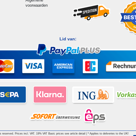
Algemene
voorwaarden
Lid van:
hts reserved. Prices incl. VAT. 19% VAT Basic prices see article detail | * Applies to deliveries to the UK!