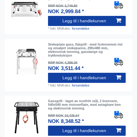
RRP NOK 3,749.80
NOK 2,999.84 *
Legg til i handlekurven
*
Inkl. MVA
eks.
forsendelse
Stekeplate gass, flatgrill - med forkrommet rist
og emaljert stekepanne, 290x480 mm,
elektronisk tenning, gasslange og
trykkreduksjon
RRP NOK 4,389.30
NOK 3,511.44 *
Legg til i handlekurven
*
Inkl. MVA
eks.
forsendelse
Gassgrill - laget av rustfritt stål, 2 brennere,
540x540 mm ristoverflate, med avtagbare ben
og elektronisk tenning
RRP NOK 10,435.64
NOK 8,348.52 *
Legg til i handlekurven