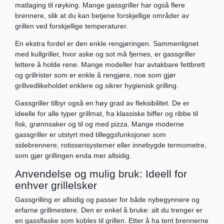
matlaging til røyking. Mange gassgriller har også flere
brennere, slik at du kan betjene forskjellige områder av
grillen ved forskjellige temperaturer.
En ekstra fordel er den enkle rengjøringen. Sammenlignet
med kullgriller, hvor aske og sot må fjernes, er gassgriller
lettere å holde rene. Mange modeller har avtakbare fettbrett
og grillrister som er enkle å rengjøre, noe som gjør
grillvedlikeholdet enklere og sikrer hygienisk grilling.
Gassgriller tilbyr også en høy grad av fleksibilitet. De er
ideelle for alle typer grillmat, fra klassiske biffer og ribbe til
fisk, grønnsaker og til og med pizza. Mange moderne
gassgriller er utstyrt med tilleggsfunksjoner som
sidebrennere, rotisserisystemer eller innebygde termometre,
som gjør grillingen enda mer allsidig.
Anvendelse og mulig bruk: Ideell for
enhver grillelsker
Gassgrilling er allsidig og passer for både nybegynnere og
erfarne grillmestere. Den er enkel å bruke: alt du trenger er
en gassflaske som kobles til grillen. Etter å ha tent brennerne