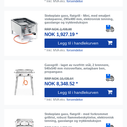
*
Inkl. MVA
eks.
forsendelse
Stekeplate gass, flatgrill - Mini, med emaljert
stekepanne, 290x480 mm, elektronisk tenning,
gasslange og trykkreduksjon
RRP NOK 2,408.98
NOK 1,927.19 *
Legg til i handlekurven
*
Inkl. MVA
eks.
forsendelse
Gassgrill - laget av rustfritt stål, 2 brennere,
540x540 mm ristoverflate, avtagbare ben,
propangass
RRP NOK 10,435.64
NOK 8,348.52 *
Legg til i handlekurven
*
Inkl. MVA
eks.
forsendelse
Stekeplate gass, flatgrill - med forkrommet
grillrist, robust flammebeskyttelse, elektronisk
tenning, gasslange og trykkreduksjon