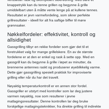
knappetrykk kan du tenne grillen og begynne å grille
umiddelbart uten å måtte vente lenge på at kullene tennes.
Resultatet er jevn varmefordeling, som sikrer perfekte
grillresultater - ideell for alt fra saftige biffer til møre
grønnsaker.
Nøkkelfordeler: effektivitet, kontroll og
allsidighet
Gassgrilling tilbyr en rekke fordeler som gjør det til et
foretrukket valg for mange grillelskere. En av de største
fordelene er at den er enkel og rask å sette opp. Med en
gassgrill kan du begynne å grille i løpet av minutter, da
brennerne antennes raskt og produserer øyeblikkelig varme.
Dette gjør gassgrilling spesielt praktisk for improviserte
grilling eller når du har det travelt.
Nøyaktig temperaturkontroll er en annen stor fordel.
Gassgriller er utstyrt med kontroller som lar deg justere
varmen nøyaktig, noe som resulterer i jevne
matlagingsresultater. Denne kontrollen lar deg bruke
forskjellige matlagingsteknikker, fra direkte grilling til indirekte