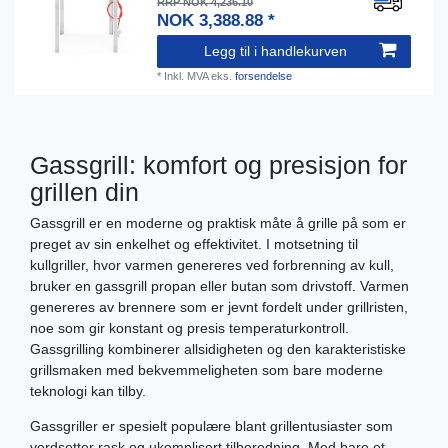
RRP NOK 4,236.10
NOK 3,388.88 *
Legg til i handlekurven
*
Inkl. MVA
eks.
forsendelse
Gassgrill: komfort og presisjon for
grillen din
Gassgrill er en moderne og praktisk måte å grille på som er
preget av sin enkelhet og effektivitet. I motsetning til
kullgriller, hvor varmen genereres ved forbrenning av kull,
bruker en gassgrill propan eller butan som drivstoff. Varmen
genereres av brennere som er jevnt fordelt under grillristen,
noe som gir konstant og presis temperaturkontroll.
Gassgrilling kombinerer allsidigheten og den karakteristiske
grillsmaken med bekvemmeligheten som bare moderne
teknologi kan tilby.
Gassgriller er spesielt populære blant grillentusiaster som
verdsetter rask og ukomplisert tilberedning. Med bare et