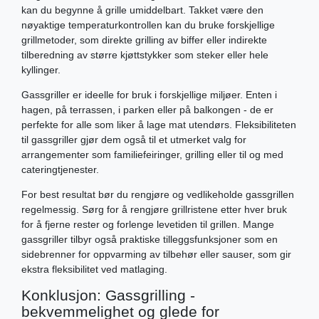
kan du begynne å grille umiddelbart. Takket være den
nøyaktige temperaturkontrollen kan du bruke forskjellige
grillmetoder, som direkte grilling av biffer eller indirekte
tilberedning av større kjøttstykker som steker eller hele
kyllinger.
Gassgriller er ideelle for bruk i forskjellige miljøer. Enten i
hagen, på terrassen, i parken eller på balkongen - de er
perfekte for alle som liker å lage mat utendørs. Fleksibiliteten
til gassgriller gjør dem også til et utmerket valg for
arrangementer som familiefeiringer, grilling eller til og med
cateringtjenester.
For best resultat bør du rengjøre og vedlikeholde gassgrillen
regelmessig. Sørg for å rengjøre grillristene etter hver bruk
for å fjerne rester og forlenge levetiden til grillen. Mange
gassgriller tilbyr også praktiske tilleggsfunksjoner som en
sidebrenner for oppvarming av tilbehør eller sauser, som gir
ekstra fleksibilitet ved matlaging.
Konklusjon: Gassgrilling -
bekvemmelighet og glede for