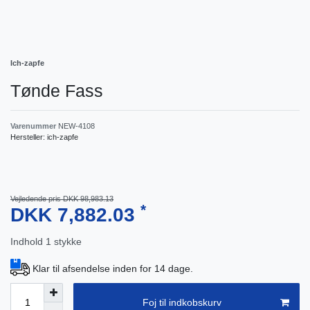
Ich-zapfe
Tønde Fass
Varenummer
NEW-4108
Hersteller:
ich-zapfe
Vejledende pris DKK 98,983.13
*
DKK 7,882.03
Indhold
1
stykke
Klar til afsendelse inden for 14 dage.
Foj til indkobskurv