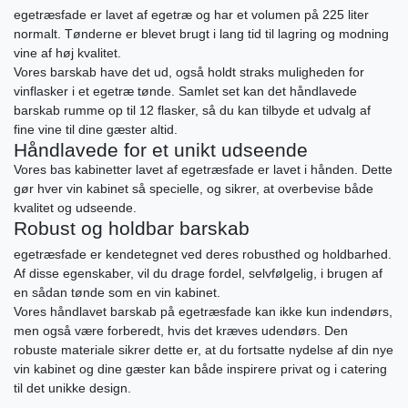
egetræsfade er lavet af egetræ og har et volumen på 225 liter
normalt. Tønderne er blevet brugt i lang tid til lagring og modning
vine af høj kvalitet.
Vores barskab have det ud, også holdt straks muligheden for
vinflasker i et egetræ tønde. Samlet set kan det håndlavede
barskab rumme op til 12 flasker, så du kan tilbyde et udvalg af
fine vine til dine gæster altid.
Håndlavede for et unikt udseende
Vores bas kabinetter lavet af egetræsfade er lavet i hånden. Dette
gør hver vin kabinet så specielle, og sikrer, at overbevise både
kvalitet og udseende.
Robust og holdbar barskab
egetræsfade er kendetegnet ved deres robusthed og holdbarhed.
Af disse egenskaber, vil du drage fordel, selvfølgelig, i brugen af ​​
en sådan tønde som en vin kabinet.
Vores håndlavet barskab på egetræsfade kan ikke kun indendørs,
men også være forberedt, hvis det kræves udendørs. Den
robuste materiale sikrer dette er, at du fortsatte nydelse af din nye
vin kabinet og dine gæster kan både inspirere privat og i catering
til det unikke design.