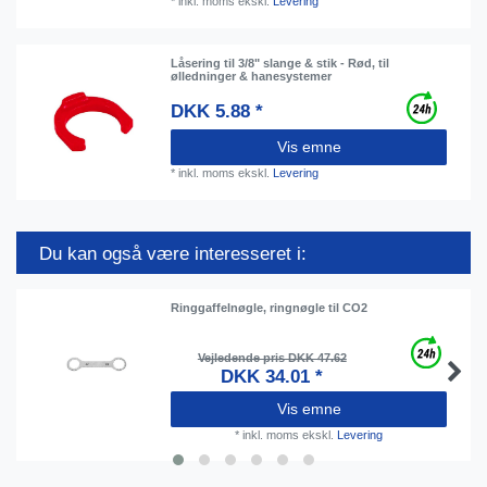
*
inkl. moms
ekskl.
Levering
Låsering til 3/8" slange & stik - Rød, til
ølledninger & hanesystemer
DKK 5.88 *
Vis emne
*
inkl. moms
ekskl.
Levering
Du kan også være interesseret i:
Ringgaffelnøgle, ringnøgle til CO2
Vejledende pris DKK 47.62
DKK 34.01 *
Vis emne
*
inkl. moms
ekskl.
Levering