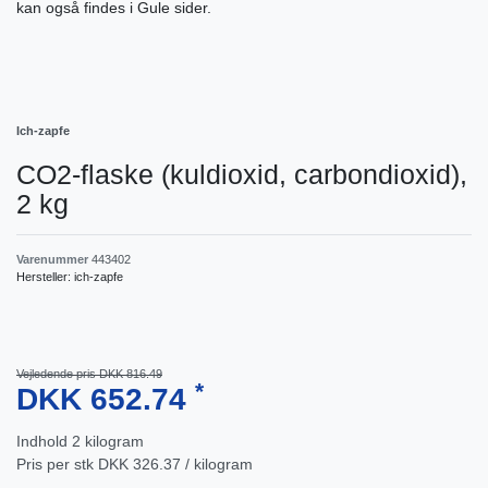
kan også findes i Gule sider.
Ich-zapfe
CO2-flaske (kuldioxid, carbondioxid),
2 kg
Varenummer
443402
Hersteller:
ich-zapfe
Vejledende pris DKK 816.49
*
DKK 652.74
Indhold
2
kilogram
Pris per stk
DKK 326.37 / kilogram