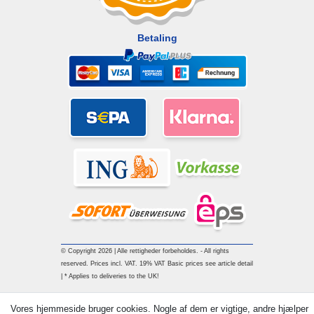
Betaling
© Copyright 2026 | Alle rettigheder forbeholdes. - All rights
reserved. Prices incl. VAT. 19% VAT Basic prices see article detail
| * Applies to deliveries to the UK!
Vores hjemmeside bruger cookies. Nogle af dem er vigtige, andre hjælper
Kontakt
Withdraw from contract here