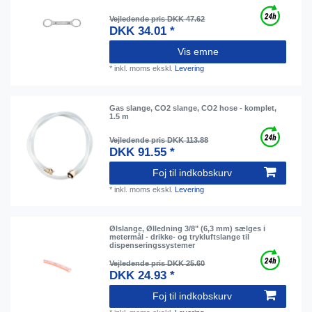
Vejledende pris DKK 47.62
DKK 34.01 *
Vis emne
*
inkl. moms
ekskl.
Levering
Gas slange, CO2 slange, CO2 hose - komplet,
1.5 m
Vejledende pris DKK 113.88
DKK 91.55 *
Foj til indkobskurv
*
inkl. moms
ekskl.
Levering
Ølslange, Ølledning 3/8" (6,3 mm) sælges i
metermål - drikke- og trykluftslange til
dispenseringssystemer
Vejledende pris DKK 25.60
DKK 24.93 *
Foj til indkobskurv