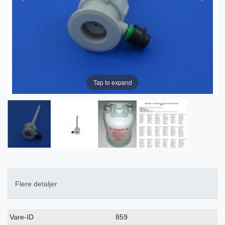
Tap to expand
Flere detaljer
Ceres::Template.singleItemTechnicalDataAttribute
Ceres::Template.singleItemTechnicalDataValue
Vare-ID
859