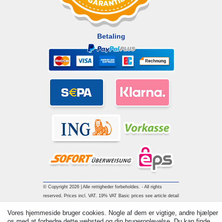
Betaling
© Copyright 2026 | Alle rettigheder forbeholdes. - All rights
reserved. Prices incl. VAT. 19% VAT Basic prices see article detail
| * Applies to deliveries to the UK!
Vores hjemmeside bruger cookies. Nogle af dem er vigtige, andre hjælper
os med at forbedre dette websted og din brugeroplevelse. Du kan finde