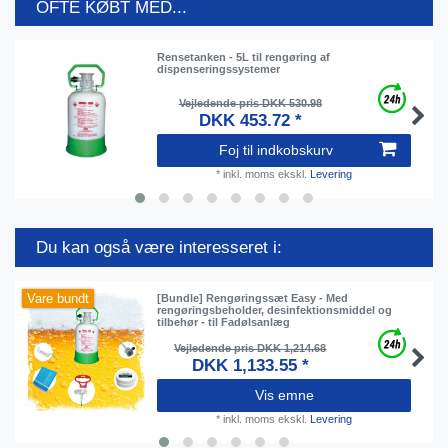
OFTE KØBT MED...
Rensetanken - 5L til rengøring af
dispenseringssystemer
Vejledende pris DKK 530.98
DKK 453.72 *
Foj til indkobskurv
*
inkl. moms
ekskl.
Levering
Du kan også være interesseret i:
Vare bundt
[Bundle] Rengøringssæt Easy - Med
rengøringsbeholder, desinfektionsmiddel og
tilbehør - til Fadølsanlæg
Vejledende pris DKK 1,214.68
DKK 1,133.55 *
Vis emne
*
inkl. moms
ekskl.
Levering