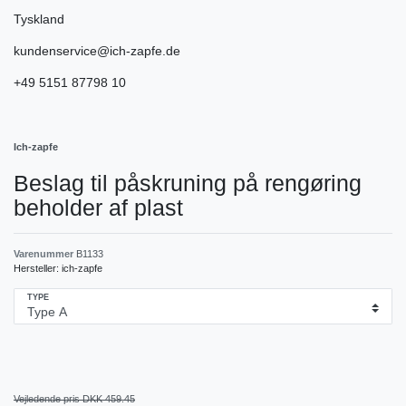
Tyskland
kundenservice@ich-zapfe.de
+49 5151 87798 10
Ich-zapfe
Beslag til påskruning på rengøring
beholder af plast
Varenummer
B1133
Hersteller:
ich-zapfe
TYPE
Vejledende pris DKK 459.45