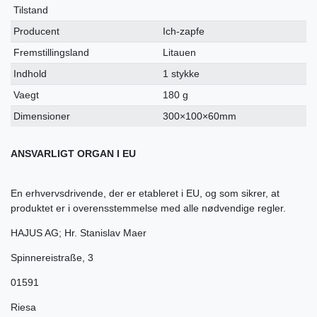
Tilstand
Producent
Ich-zapfe
Fremstillingsland
Litauen
Indhold
1 stykke
Vaegt
180 g
Dimensioner
300×100×60mm
ANSVARLIGT ORGAN I EU
En erhvervsdrivende, der er etableret i EU, og som sikrer, at
produktet er i overensstemmelse med alle nødvendige regler.
HAJUS AG; Hr. Stanislav Maer
Spinnereistraße
,
3
01591
Riesa