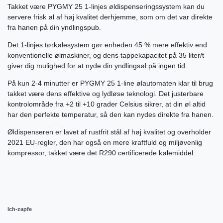
Takket være PYGMY 25 1-linjes øldispenseringssystem kan du
servere frisk øl af høj kvalitet derhjemme, som om det var direkte
fra hanen på din yndlingspub.
Det 1-linjes tørkølesystem gør enheden 45 % mere effektiv end
konventionelle ølmaskiner, og dens tappekapacitet på 35 liter/t
giver dig mulighed for at nyde din yndlingsøl på ingen tid.
På kun 2-4 minutter er PYGMY 25 1-line ølautomaten klar til brug
takket være dens effektive og lydløse teknologi. Det justerbare
kontrolområde fra +2 til +10 grader Celsius sikrer, at din øl altid
har den perfekte temperatur, så den kan nydes direkte fra hanen.
Øldispenseren er lavet af rustfrit stål af høj kvalitet og overholder
2021 EU-regler, den har også en mere kraftfuld og miljøvenlig
kompressor, takket være det R290 certificerede kølemiddel.
Ich-zapfe