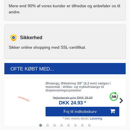
Mere end 90% af vores kunder er tilfredse og anbefaler os til
andre.
Sikkerhed
Sikker online shopping med SSL-certifikat.
OFTE KØBT MED...
Ølslange, Ølledning 3/8" (6,3 mm) sælges i
metermål - drikke- og trykluftslange til
dispenseringssystemer
Vejledende pris DKK 25.60
DKK 24.93 *
Foj til indkobskurv
*
inkl. moms
ekskl.
Levering