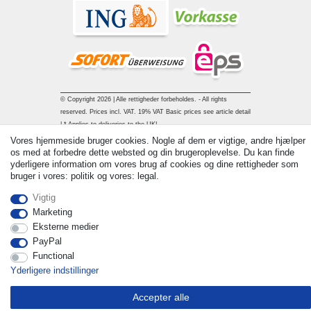
© Copyright 2026 | Alle rettigheder forbeholdes. - All rights
reserved. Prices incl. VAT. 19% VAT Basic prices see article detail
| * Applies to deliveries to the UK!
Vores hjemmeside bruger cookies. Nogle af dem er vigtige, andre hjælper
os med at forbedre dette websted og din brugeroplevelse. Du kan finde
Kontakt
Withdraw from contract here
yderligere information om vores brug af cookies og dine rettigheder som
bruger i vores: politik og vores: legal.
Vigtig
Marketing
Eksterne medier
PayPal
Functional
Yderligere indstillinger
Accepter alle