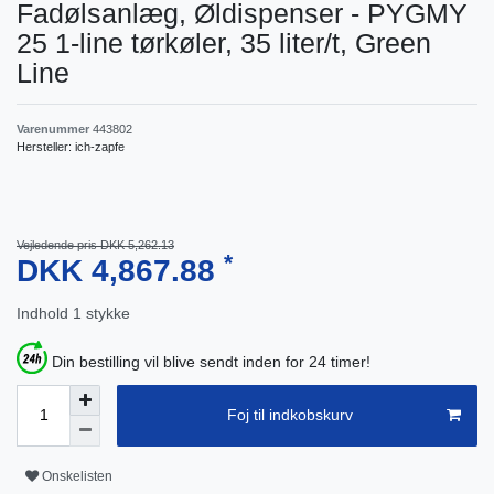
Fadølsanlæg, Øldispenser - PYGMY
25 1-line tørkøler, 35 liter/t, Green
Line
Varenummer
443802
Hersteller:
ich-zapfe
Vejledende pris DKK 5,262.13
*
DKK 4,867.88
Indhold
1
stykke
Din bestilling vil blive sendt inden for 24 timer!
Foj til indkobskurv
Onskelisten