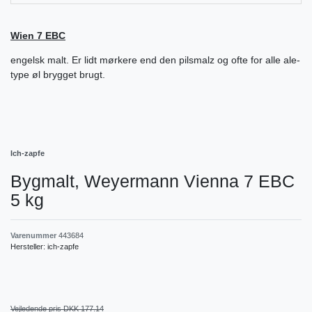
Wien 7 EBC
engelsk malt. Er lidt mørkere end den pilsmalz og ofte for alle ale-
type øl brygget brugt.
Ich-zapfe
Bygmalt, Weyermann Vienna 7 EBC
5 kg
Varenummer
443684
Hersteller:
ich-zapfe
Vejledende pris DKK 177.14