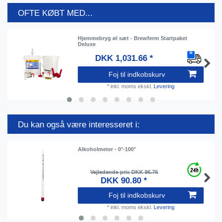
OFTE KØBT MED...
Hjemmebryg øl sæt - Brewferm Startpaket
Deluxe
DKK 1,031.66 *
Foj til indkobskurv
*
inkl. moms
ekskl.
Levering
Du kan også være interesseret i:
Alkoholmeter - 0°-100°
Vejledende pris DKK 96.76
DKK 90.80 *
Foj til indkobskurv
*
inkl. moms
ekskl.
Levering