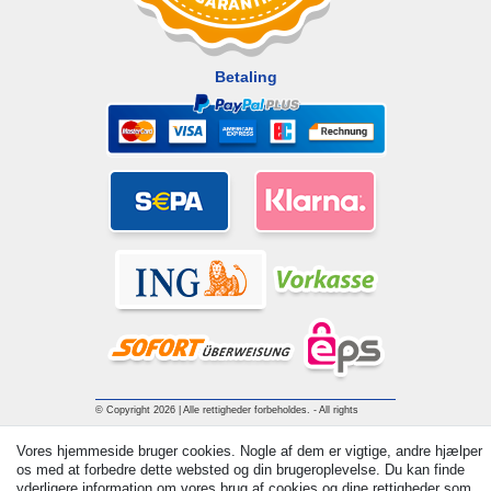
Betaling
© Copyright 2026 | Alle rettigheder forbeholdes. - All rights
reserved. Prices incl. VAT. 19% VAT Basic prices see article detail
Vores hjemmeside bruger cookies. Nogle af dem er vigtige, andre hjælper
| * Applies to deliveries to the UK!
os med at forbedre dette websted og din brugeroplevelse. Du kan finde
yderligere information om vores brug af cookies og dine rettigheder som