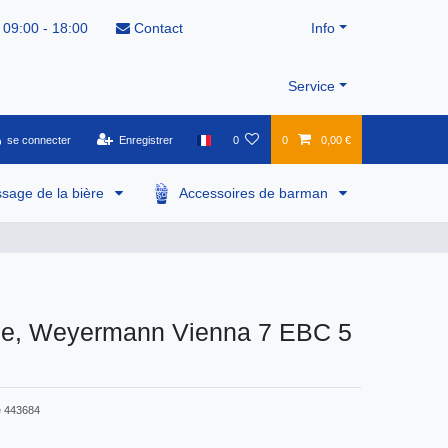
 09:00 - 18:00
Contact
Info
Service
se connecter
Enregistrer
0
0
0,00 €
ssage de la bière
Accessoires de barman
rge, Weyermann Vienna 7 EBC 5
e
443684