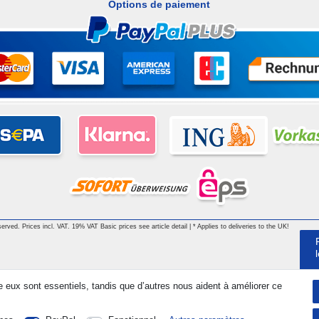
Options de paiement
served. Prices incl. VAT. 19% VAT Basic prices see article detail | * Applies to deliveries to the UK!
e eux sont essentiels, tandis que d’autres nous aident à améliorer ce