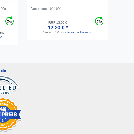
100g
Alcoomètre - 0°-100°
Spatule d
plastique
RRP 13,00 €
12,20 € *
*
avec TVA
hors
Frais de livraison
mme
on
 de: