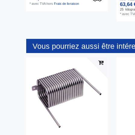
63,64 
*
avec TVA
hors
Frais de livraison
25
kilog
*
avec TV
Vous pourriez aussi être intér