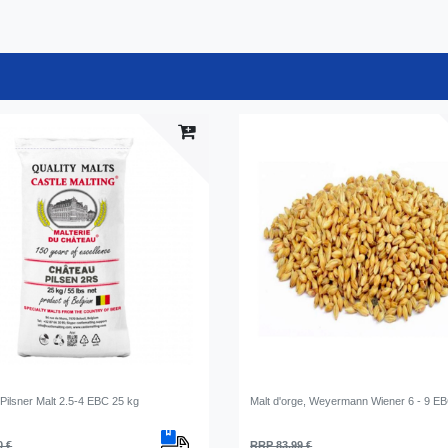
Pilsner Malt 2.5-4 EBC 25 kg
Malt d'orge, Weyermann Wiener 6 - 9 E
0 €
RRP 83,99 €