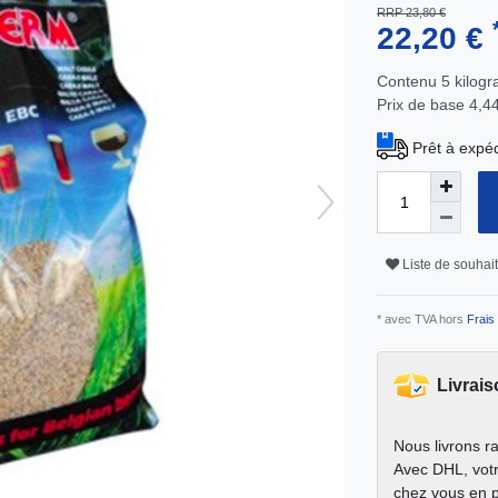
RRP 23,80 €
22,20 €
Contenu
5
kilog
Prix de base
4,4
Prêt à expéd
Liste de souhai
* avec TVA hors
Frais 
Livrais
Nous livrons r
Avec DHL, votr
chez vous en 