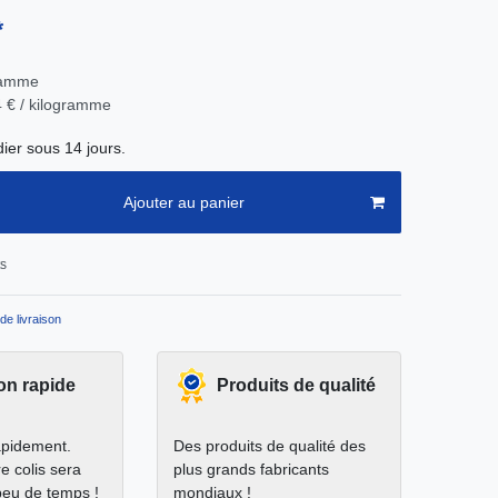
*
ramme
4 € / kilogramme
ier sous 14 jours.
Ajouter au panier
ts
de livraison
on rapide
Produits de qualité
apidement.
Des produits de qualité des
e colis sera
plus grands fabricants
peu de temps !
mondiaux !