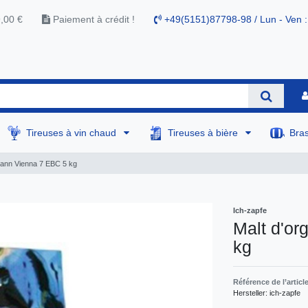
9,00 €
Paiement à crédit !
+49(5151)87798-98 / Lun - Ven :
Tireuses à vin chaud
Tireuses à bière
Bra
mann Vienna 7 EBC 5 kg
Ich-zapfe
Malt d'o
kg
Référence de l’articl
Hersteller:
ich-zapfe