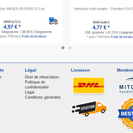
che SAFALE US-05(56) 11.5 gr
Nettoyant multi-usages - Chemipro OXI 
RRP 5,71 €
RRP 5,96 €
4,57 € *
4,77 € *
kilogramme
| 38,08 € / kilogramme
100
gramme
| 47,70 € / kilogra
avec TVA
hors
Frais de livraison
*
avec TVA
hors
Frais de livrais
te
Légal
Livraison
Membre
r
Droit de rétractation
Politique de
confidentialité
Légal
Conditions générales