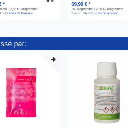
€ *
69,99 € *
ramme
| 2,55 € / kilogramme
25
kilogramme
| 2,80 € / kilogramme
A
hors
Frais de livraison
*
avec TVA
hors
Frais de livraison
essé par: