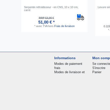
Serpentin refroidisseur - en CNS, 10 x 10 cm,
Levure sè
carré
RRP 53,00 €
51,00 € *
*
avec TVA
hors
Frais de livraison
0.115
*
Informations
Mon comp
Modes de paiement
Se connecte
frais
S'inscrire
Modes de livraison et
Panier