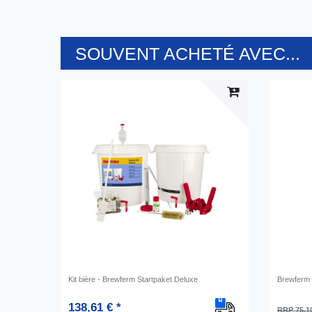
SOUVENT ACHETÉ AVEC...
Kit bière - Brewferm Startpaket Deluxe
Brewferm 
138,61 € *
RRP 75,1