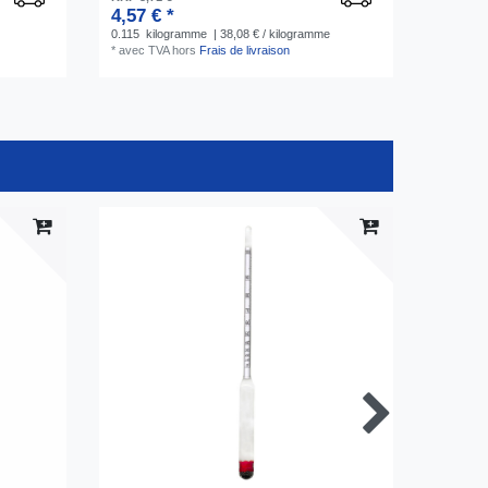
4,57 € *
0.115
kilogramme
| 38,08 € / kilogramme
*
avec TVA
hors
Frais de livraison