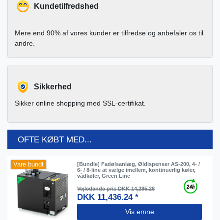
Kundetilfredshed
Mere end 90% af vores kunder er tilfredse og anbefaler os til
andre.
Sikkerhed
Sikker online shopping med SSL-certifikat.
OFTE KØBT MED...
Vare bundt
[Bundle] Fadølsanlæg, Øldispenser AS-200, 4- /
6- / 8-line at vælge imellem, kontinuerlig køler,
vådkøler, Green Line
Vejledende pris DKK 14,295.28
DKK 11,436.24 *
Vis emne