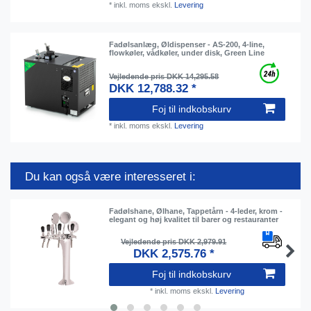
*
inkl. moms
ekskl.
Levering
Fadølsanlæg, Øldispenser - AS-200, 4-line,
flowkøler, vådkøler, under disk, Green Line
Vejledende pris DKK 14,295.58
DKK 12,788.32 *
Foj til indkobskurv
*
inkl. moms
ekskl.
Levering
Du kan også være interesseret i:
Fadølshane, Ølhane, Tappetårn - 4-leder, krom -
elegant og høj kvalitet til barer og restauranter
Vejledende pris DKK 2,979.91
DKK 2,575.76 *
Foj til indkobskurv
*
inkl. moms
ekskl.
Levering