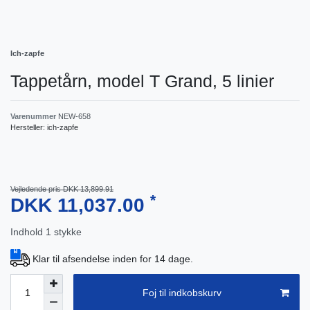
Ich-zapfe
Tappetårn, model T Grand, 5 linier
Varenummer
NEW-658
Hersteller:
ich-zapfe
Vejledende pris DKK 13,899.91
*
DKK 11,037.00
Indhold
1
stykke
Klar til afsendelse inden for 14 dage.
Foj til indkobskurv