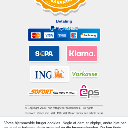
Betaling
© Copyright 2026 | Alle rettigheder forbeholdes. - All rights
reserved. Prices incl. VAT. 19% VAT Basic prices see article detail
| * Applies to deliveries to the UK!
Vores hjemmeside bruger cookies. Nogle af dem er vigtige, andre hjælper
os med at forbedre dette websted og din brugeroplevelse. Du kan finde