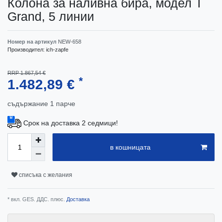
Колона за наливна бира, модел T
Grand, 5 линии
Номер на артикул
NEW-658
Производител:
ich-zapfe
RRP 1.867,54 €
*
1.482,89 €
съдържание
1
парче
Срок на доставка 2 седмици!
в кошницата
списъка с желания
* вкл. GES. ДДС. плюс.
Доставка