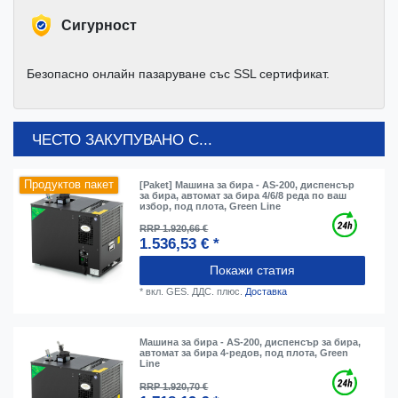
Cигурност
Безопасно онлайн пазаруване със SSL сертификат.
ЧЕСТО ЗАКУПУВАНО С...
Продуктов пакет
[Paket] Машина за бира - AS-200, диспенсър
за бира, автомат за бира 4/6/8 реда по ваш
избор, под плота, Green Line
RRP 1.920,66 €
1.536,53 € *
Покажи статия
*
вкл. GES. ДДС.
плюс.
Доставка
Машина за бира - AS-200, диспенсър за бира,
автомат за бира 4-редов, под плота, Green
Line
RRP 1.920,70 €