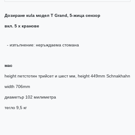
Дозиране кulа модел Т Grand, 5-жица сензор
вкл. 5 х кранове
- изпълнение: неръждаема стомана
мас
height петстотин трийсет и шест мм, height 449mm Schnakhahn
width 706mm
диаметър 102 милиметра
тегло 9,5 кг