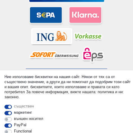
© Copyright 2026 | Всички права запазени. - All rights reserved.
Ние използваме бисквитки на нашия сайт. Някои от тях са от
Prices incl. VAT. 19% VAT Basic prices see article detail | *
съществено значение, а други да ни помогнат да подобрим този сайт
Applies to deliveries to the UK!
и вашия опит. бисквитките, които използваме и правата си като
потребител За повече информация, вижте нашата: политика и ни:
законно.
контакт
Withdraw from contract here
съществен
маркетинг
външен носител
PayPal
Functional