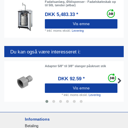
Fadølsanlæg, Øldispenser - Fadølskøleskab op
til 50L tønder (ølbar)
DKK 5,483.33 *
Vis emne
*
inkl. moms
ekskl.
Levering
Du kan også være interesseret i:
Adapter 5/8" til 3/8" slanger påskruet stik
DKK 92.59 *
Vis emne
*
inkl. moms
ekskl.
Levering
Informations
Betaling