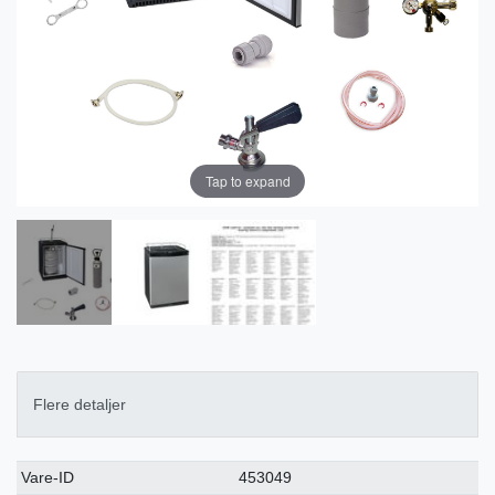
Tap to expand
Flere detaljer
Ceres::Template.singleItemTechnicalDataAttribute
Ceres::Template.singleItemTechnicalDataValue
Vare-ID
453049