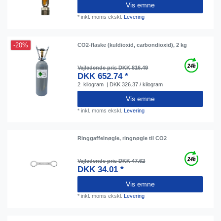
Vis emne
*
inkl. moms
ekskl.
Levering
-20%
CO2-flaske (kuldioxid, carbondioxid), 2 kg
Vejledende pris DKK 816.49
DKK 652.74 *
2
kilogram
| DKK 326.37 / kilogram
Vis emne
*
inkl. moms
ekskl.
Levering
Ringgaffelnøgle, ringnøgle til CO2
Vejledende pris DKK 47.62
DKK 34.01 *
Vis emne
*
inkl. moms
ekskl.
Levering