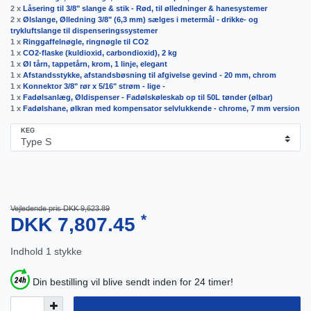
2 x
Låsering til 3/8" slange & stik - Rød, til ølledninger & hanesystemer
2 x
Ølslange, Ølledning 3/8" (6,3 mm) sælges i metermål - drikke- og
trykluftslange til dispenseringssystemer
1 x
Ringgaffelnøgle, ringnøgle til CO2
1 x
CO2-flaske (kuldioxid, carbondioxid), 2 kg
1 x
Øl tårn, tappetårn, krom, 1 linje, elegant
1 x
Afstandsstykke, afstandsbøsning til afgivelse gevind - 20 mm, chrom
1 x
Konnektor 3/8" rør x 5/16" strøm - lige -
1 x
Fadølsanlæg, Øldispenser - Fadølskøleskab op til 50L tønder (ølbar)
1 x
Fadølshane, ølkran med kompensator selvlukkende - chrome, 7 mm version
KEG
Vejledende pris DKK 9,623.89
*
DKK 7,807.45
Indhold
1
stykke
Din bestilling vil blive sendt inden for 24 timer!