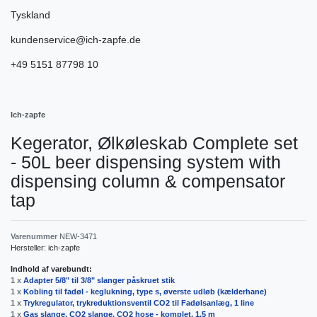
Tyskland
kundenservice@ich-zapfe.de
+49 5151 87798 10
Ich-zapfe
Kegerator, Ølkøleskab Complete set
- 50L beer dispensing system with
dispensing column & compensator
tap
Varenummer
NEW-3471
Hersteller:
ich-zapfe
Indhold af varebundt:
1 x
Adapter 5/8" til 3/8" slanger påskruet stik
1 x
Kobling til fadøl - keglukning, type s, øverste udløb (kælderhane)
1 x
Trykregulator, trykreduktionsventil CO2 til Fadølsanlæg, 1 line
1 x
Gas slange, CO2 slange, CO2 hose - komplet, 1.5 m