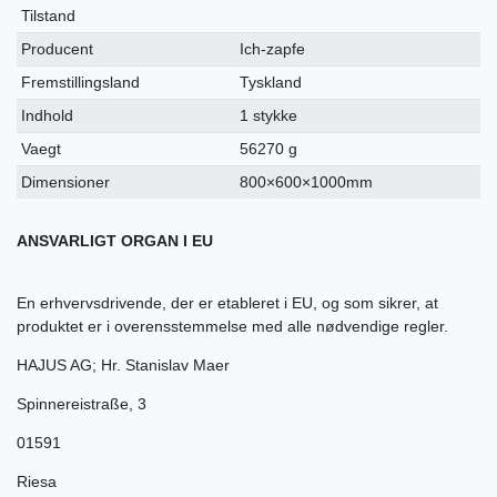
Tilstand
Producent
Ich-zapfe
Fremstillingsland
Tyskland
Indhold
1 stykke
Vaegt
56270 g
Dimensioner
800×600×1000mm
ANSVARLIGT ORGAN I EU
En erhvervsdrivende, der er etableret i EU, og som sikrer, at
produktet er i overensstemmelse med alle nødvendige regler.
HAJUS AG; Hr. Stanislav Maer
Spinnereistraße
,
3
01591
Riesa