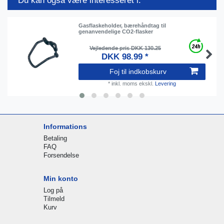
Du kan også være interesseret i:
Gasflaskeholder, bærehåndtag til
genanvendelige CO2-flasker
Vejledende pris DKK 130.25
DKK 98.99 *
Foj til indkobskurv
*
inkl. moms
ekskl.
Levering
Informations
Betaling
FAQ
Forsendelse
Min konto
Log på
Tilmeld
Kurv