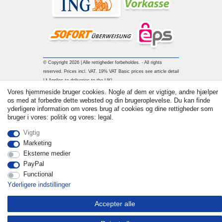
© Copyright 2026 | Alle rettigheder forbeholdes. - All rights
reserved. Prices incl. VAT. 19% VAT Basic prices see article detail
| * Applies to deliveries to the UK!
Vores hjemmeside bruger cookies. Nogle af dem er vigtige, andre hjælper
os med at forbedre dette websted og din brugeroplevelse. Du kan finde
Kontakt
Withdraw from contract here
yderligere information om vores brug af cookies og dine rettigheder som
bruger i vores: politik og vores: legal.
Vigtig
Marketing
Eksterne medier
PayPal
Functional
Yderligere indstillinger
Accepter alle