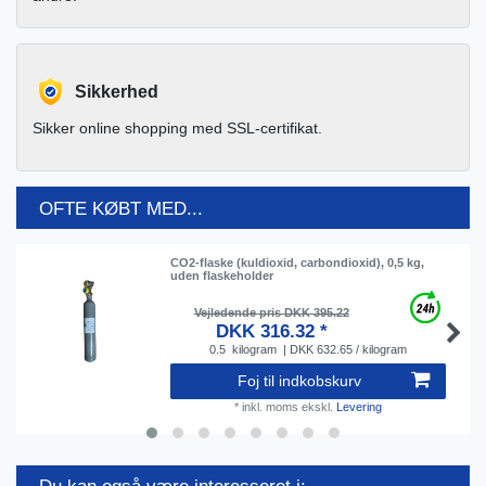
Sikkerhed
Sikker online shopping med SSL-certifikat.
OFTE KØBT MED...
CO2-flaske (kuldioxid, carbondioxid), 0,5 kg,
uden flaskeholder
Vejledende pris DKK 395.22
DKK 316.32 *
0.5
kilogram
| DKK 632.65 / kilogram
Foj til indkobskurv
*
inkl. moms
ekskl.
Levering