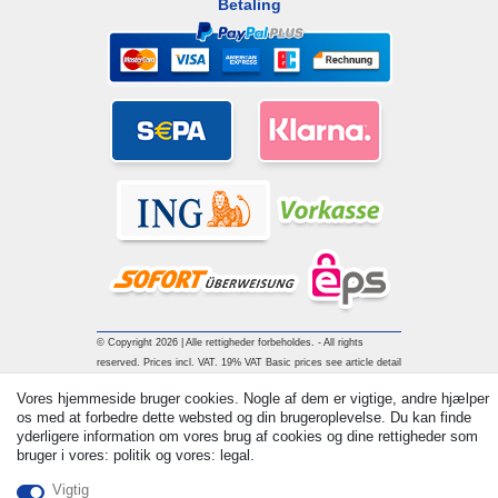
Betaling
© Copyright 2026 | Alle rettigheder forbeholdes. - All rights
reserved. Prices incl. VAT. 19% VAT Basic prices see article detail
| * Applies to deliveries to the UK!
Vores hjemmeside bruger cookies. Nogle af dem er vigtige, andre hjælper
os med at forbedre dette websted og din brugeroplevelse. Du kan finde
yderligere information om vores brug af cookies og dine rettigheder som
Kontakt
Withdraw from contract here
bruger i vores: politik og vores: legal.
Vigtig