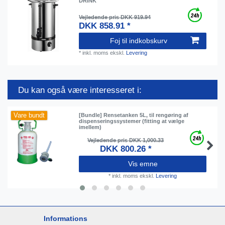
DRINK
Vejledende pris DKK 919.94
DKK 858.91 *
Foj til indkobskurv
*
inkl. moms
ekskl.
Levering
Du kan også være interesseret i:
Vare bundt
[Bundle] Rensetanken 5L, til rengøring af
dispenseringssystemer (fitting at vælge
imellem)
Vejledende pris DKK 1,000.33
DKK 800.26 *
Vis emne
*
inkl. moms
ekskl.
Levering
Informations