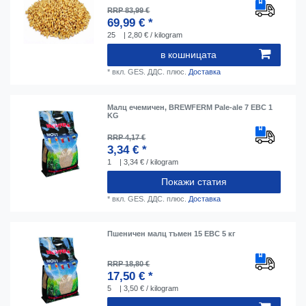
RRP 83,99 €
69,99 € *
25
| 2,80 € / kilogram
в кошницата
*
вкл. GES. ДДС.
плюс.
Доставка
Малц ечемичен, BREWFERM Pale-ale 7 EBC 1
KG
RRP 4,17 €
3,34 € *
1
| 3,34 € / kilogram
Покажи статия
*
вкл. GES. ДДС.
плюс.
Доставка
Пшеничен малц тъмен 15 EBC 5 кг
RRP 18,80 €
17,50 € *
5
| 3,50 € / kilogram