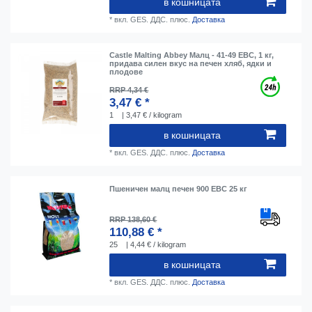
в кошницата
*
вкл. GES. ДДС.
плюс.
Доставка
Castle Malting Abbey Малц - 41-49 EBC, 1 кг,
придава силен вкус на печен хляб, ядки и
плодове
RRP 4,34 €
3,47 € *
1
| 3,47 € / kilogram
в кошницата
*
вкл. GES. ДДС.
плюс.
Доставка
Пшеничен малц печен 900 EBC 25 кг
RRP 138,60 €
110,88 € *
25
| 4,44 € / kilogram
в кошницата
*
вкл. GES. ДДС.
плюс.
Доставка