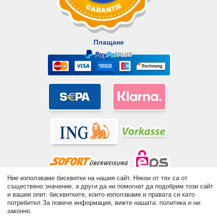
Плащане
Ние използваме бисквитки на нашия сайт. Някои от тях са от
съществено значение, а други да ни помогнат да подобрим този сайт
© Copyright 2026 | Всички права запазени. - All rights reserved.
и вашия опит. бисквитките, които използваме и правата си като
Prices incl. VAT. 19% VAT Basic prices see article detail | *
потребител За повече информация, вижте нашата: политика и ни:
Applies to deliveries to the UK!
законно.