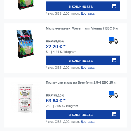
в кошницата
*
вкл. GES. ДДС.
плюс.
Доставка
Малц ечемичен, Weyermann Vienna 7 EBC 5 кг
RRP 23,80 €
22,20 € *
5
| 4,44 € / kilogram
в кошницата
*
вкл. GES. ДДС.
плюс.
Доставка
Пилзенски малц на Brewferm 2,5-4 EBC 25 кг
RRP 75,10 €
63,64 € *
25
| 2,55 € / kilogram
в кошницата
*
вкл. GES. ДДС.
плюс.
Доставка