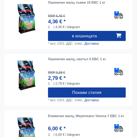
Пшеничен малц тъмен 15 EBC 1 кг
RRP 5,45 €
4,36 € *
1
| 4,36 € / kilogram
в кошницата
*
вкл. GES. ДДС.
плюс.
Доставка
Пшеничен малц, светъл 5 EBC 1 кг
RRP 5,59 €
2,79 € *
1
| 2,79 € / kilogram
Покажи статия
*
вкл. GES. ДДС.
плюс.
Доставка
Ечемичен малц, Weyermann Vienna 7 EBC 1 кг
6,00 € *
1
| 6,00 € / kilogram