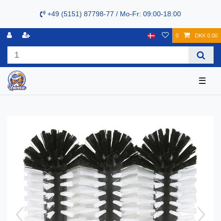
+49 (5151) 87798-77 / Mo-Fr: 09:00-18:00
0
DKK 0.00
☰