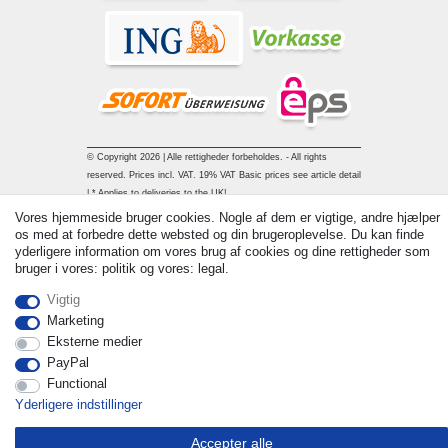
© Copyright 2026 | Alle rettigheder forbeholdes. - All rights
reserved. Prices incl. VAT. 19% VAT Basic prices see article detail
| * Applies to deliveries to the UK!
Vores hjemmeside bruger cookies. Nogle af dem er vigtige, andre hjælper
os med at forbedre dette websted og din brugeroplevelse. Du kan finde
Kontakt
Withdraw from contract here
yderligere information om vores brug af cookies og dine rettigheder som
bruger i vores: politik og vores: legal.
Vigtig
Marketing
Eksterne medier
PayPal
Functional
Yderligere indstillinger
Accepter alle