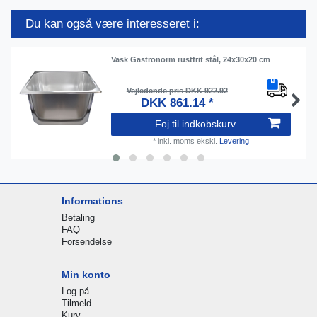
Du kan også være interesseret i:
Vask Gastronorm rustfrit stål, 24x30x20 cm
Vejledende pris DKK 922.92
DKK 861.14 *
Foj til indkobskurv
*
inkl. moms
ekskl.
Levering
Informations
Betaling
FAQ
Forsendelse
Min konto
Log på
Tilmeld
Kurv