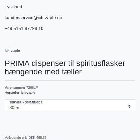
Tyskland
kundenservice@ich-zapfe.de
+49 5151 87798 10
Ich-zapfe
PRIMA dispenser til spiritusflasker
hængende med tæller
Varenummer
7266LP
Hersteller:
ich-zapfe
SERVERINGSMÆNGDE
Vejledende pris DKK 468.83