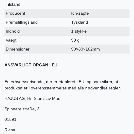
Tilstand
Producent
Ich-zapfe
Fremstillingsland
Tyskland
Indhold
1 stykke
Vaegt
99 g
Dimensioner
90×80×162mm
ANSVARLIGT ORGAN I EU
En erhvervsdrivende, der er etableret i EU, og som sikrer, at
produktet er i overensstemmelse med alle nødvendige regler.
HAJUS AG; Hr. Stanislav Maer
Spinnereistraße
,
3
01591
Riesa