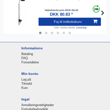
Vejledende pris DKK 92.32
DKK 80.83 *
Foj til indkobskurv
*
inkl. moms
ekskl.
Levering
Informations
Betaling
FAQ
Forsendelse
Min konto
Log på
Tilmeld
Kurv
legal
Annulleringsrettigheder
Fortrolighedspolitik