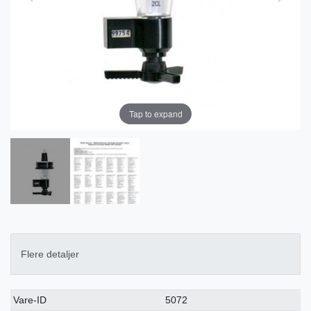
Tap to expand
Flere detaljer
Ceres::Template.singleItemTechnicalDataAttribute
Ceres::Template.singleItemTechnicalDataValue
Vare-ID
5072