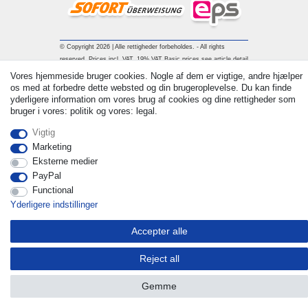
© Copyright 2026 | Alle rettigheder forbeholdes. - All rights
reserved. Prices incl. VAT. 19% VAT Basic prices see article detail
| * Applies to deliveries to the UK!
Vores hjemmeside bruger cookies. Nogle af dem er vigtige, andre hjælper
os med at forbedre dette websted og din brugeroplevelse. Du kan finde
yderligere information om vores brug af cookies og dine rettigheder som
Kontakt
Withdraw from contract here
bruger i vores: politik og vores: legal.
Vigtig
Marketing
Eksterne medier
PayPal
Functional
Yderligere indstillinger
Accepter alle
Reject all
Gemme