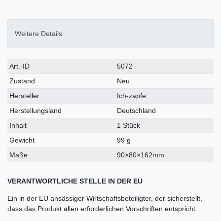
Weitere Details
Technisches
Wert
Art.-ID
5072
Merkmal
Zustand
Neu
Hersteller
Ich-zapfe
Herstellungsland
Deutschland
Inhalt
1 Stück
Gewicht
99 g
Maße
90×80×162mm
VERANTWORTLICHE STELLE IN DER EU
Ein in der EU ansässiger Wirtschaftsbeteiligter, der sicherstellt,
dass das Produkt allen erforderlichen Vorschriften entspricht.