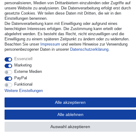
personalisieren, Medien von Drittanbietern einzubinden oder Zugriffe auf
unsere Website zu analysieren. Die Datenverarbeitung erfolgt erst durch
gesetzte Cookies. Wir teilen diese Daten mit Dritten, die wir in den
Einstellungen benennen.
Die Datenverarbeitung kann mit Einwilligung oder aufgrund eines
berechtigten Interesses erfolgen. Die Zustimmung kann erteilt oder
© Copyright 2026 | Alle Rechte vorbehalten. - Alle Rechte
abgelehnt werden. Es besteht das Recht, nicht einzuwilligen und die
vorbehalten. Preisangaben inkl. gesetzl. 19% MwSt. |
Einwilligung zu einem späteren Zeitpunkt zu ändern oder zu widerrufen.
Grundpreise siehe Artikeldetail | *Gilt für Lieferungen nach
Beachten Sie unser
Impressum
und weitere Hinweise zur Verwendung
Deutschland!
personenbezogener Daten in unserer
Daten­schutz­erklärung
.
Kontakt
Vertrag widerrufen
Essenziell
Marketing
Externe Medien
PayPal
Funktional
Weitere Einstellungen
Alle akzeptieren
Alle ablehnen
Auswahl akzeptieren