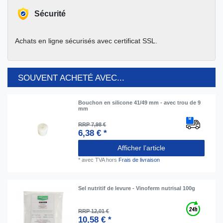
Sécurité
Achats en ligne sécurisés avec certificat SSL.
SOUVENT ACHETÉ AVEC...
Bouchon en silicone 41/49 mm - avec trou de 9
mm
RRP 7,98 €
6,38 € *
Afficher l’article
*
avec TVA
hors
Frais de livraison
Sel nutritif de levure - Vinoferm nutrisal 100g
RRP 12,01 €
10,58 € *