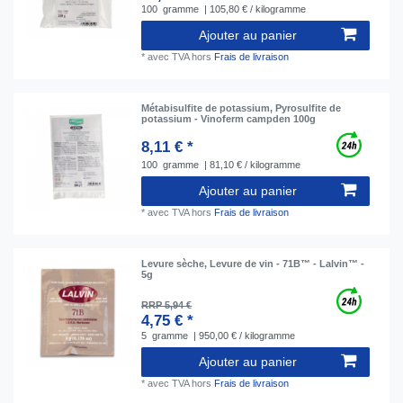
100
gramme
| 105,80 € / kilogramme
Ajouter au panier
*
avec TVA
hors
Frais de livraison
Métabisulfite de potassium, Pyrosulfite de
potassium - Vinoferm campden 100g
8,11 € *
100
gramme
| 81,10 € / kilogramme
Ajouter au panier
*
avec TVA
hors
Frais de livraison
Levure sèche, Levure de vin - 71B™ - Lalvin™ -
5g
RRP 5,94 €
4,75 € *
5
gramme
| 950,00 € / kilogramme
Ajouter au panier
*
avec TVA
hors
Frais de livraison