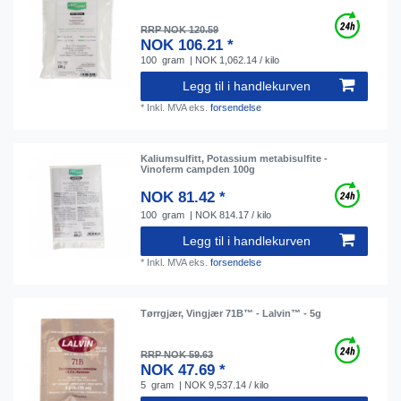
RRP NOK 120.59
NOK 106.21 *
100
gram
| NOK 1,062.14 / kilo
Legg til i handlekurven
*
Inkl. MVA
eks.
forsendelse
Kaliumsulfitt, Potassium metabisulfite -
Vinoferm campden 100g
NOK 81.42 *
100
gram
| NOK 814.17 / kilo
Legg til i handlekurven
*
Inkl. MVA
eks.
forsendelse
Tørrgjær, Vingjær 71B™ - Lalvin™ - 5g
RRP NOK 59.63
NOK 47.69 *
5
gram
| NOK 9,537.14 / kilo