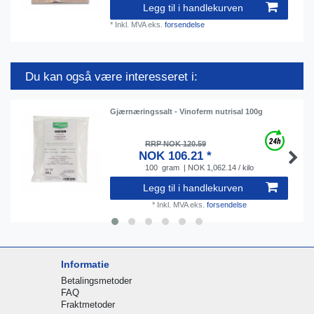
Legg til i handlekurven
*
Inkl. MVA
eks.
forsendelse
Du kan også være interesseret i:
Gjærnæringssalt - Vinoferm nutrisal 100g
RRP NOK 120.59
NOK 106.21 *
100
gram
| NOK 1,062.14 / kilo
Legg til i handlekurven
*
Inkl. MVA
eks.
forsendelse
Informatie
Betalingsmetoder
FAQ
Fraktmetoder