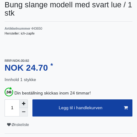
Bung slange modell med svart lue / 1
stk
Artikkelnummer
443650
Hersteller:
ich-zapfe
RRP NOK 30.92
*
NOK 24.70
Innhold
1
stykke
Din beställning skickas inom 24 timmar!
Legg til i handlekurven
Ønskeliste