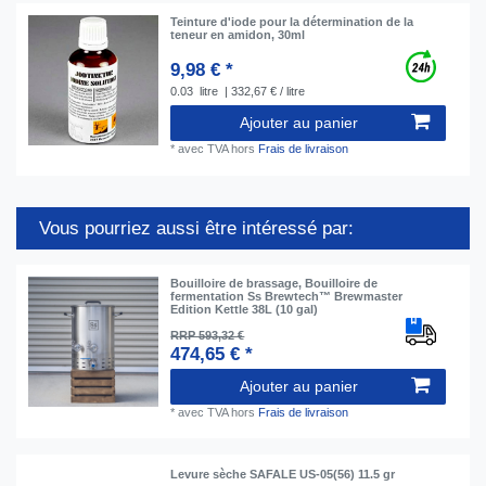
Teinture d'iode pour la détermination de la
teneur en amidon, 30ml
9,98 € *
0.03
litre
| 332,67 € / litre
Ajouter au panier
*
avec TVA
hors
Frais de livraison
Vous pourriez aussi être intéressé par:
Bouilloire de brassage, Bouilloire de
fermentation Ss Brewtech™ Brewmaster
Edition Kettle 38L (10 gal)
RRP 593,32 €
474,65 € *
Ajouter au panier
*
avec TVA
hors
Frais de livraison
Levure sèche SAFALE US-05(56) 11.5 gr