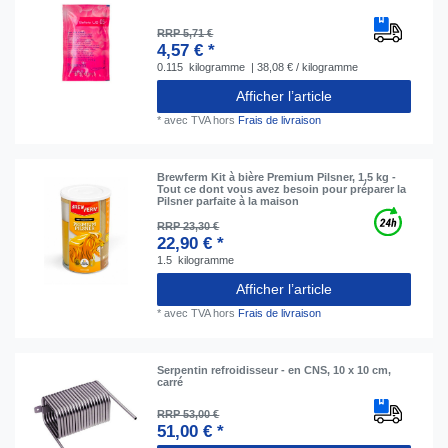
RRP 5,71 €
4,57 € *
0.115
kilogramme
| 38,08 € / kilogramme
Afficher l’article
*
avec TVA
hors
Frais de livraison
Brewferm Kit à bière Premium Pilsner, 1,5 kg -
Tout ce dont vous avez besoin pour préparer la
Pilsner parfaite à la maison
RRP 23,30 €
22,90 € *
1.5
kilogramme
Afficher l’article
*
avec TVA
hors
Frais de livraison
Serpentin refroidisseur - en CNS, 10 x 10 cm,
carré
RRP 53,00 €
51,00 € *