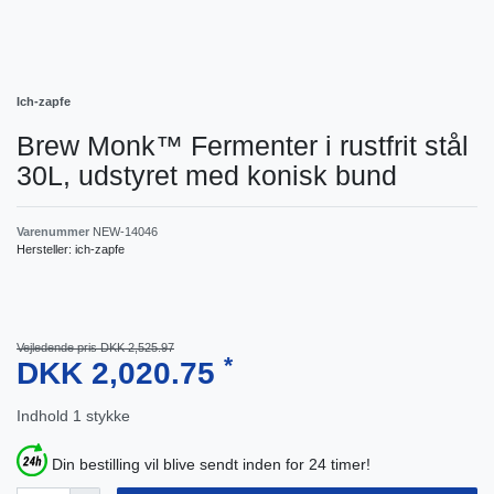
Ich-zapfe
Brew Monk™ Fermenter i rustfrit stål
30L, udstyret med konisk bund
Varenummer
NEW-14046
Hersteller:
ich-zapfe
Vejledende pris DKK 2,525.97
*
DKK 2,020.75
Indhold
1
stykke
Din bestilling vil blive sendt inden for 24 timer!