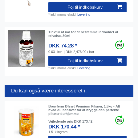
Foj til indkobskurv
*
inkl. moms
ekskl.
Levering
Tinktur af iod for at bestemme indholdet af
stivelse, 30ml
DKK 74.28 *
0.03
liter
| DKK 2,476.00 / liter
Foj til indkobskurv
*
inkl. moms
ekskl.
Levering
Du kan også være interesseret i:
Brewferm Ølsæt Premium Pilsner, 1,5kg - Alt
hvad du behøver for at brygge den perfekte
pilsner derhjemme
Vejledende pris DKK 173.42
DKK 170.44 *
1.5
kilogram