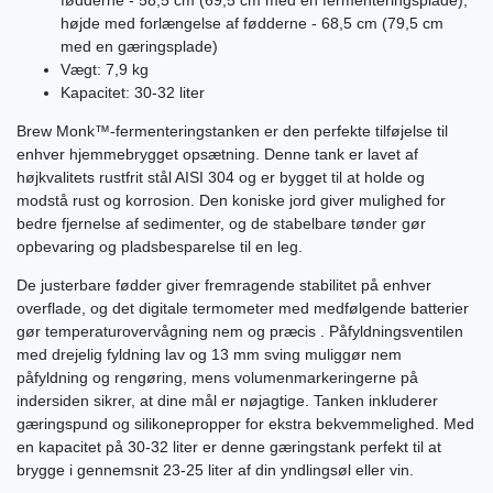
fødderne - 58,5 cm (69,5 cm med en fermenteringsplade),
højde med forlængelse af fødderne - 68,5 cm (79,5 cm
med en gæringsplade)
Vægt: 7,9 kg
Kapacitet: 30-32 liter
Brew Monk™-fermenteringstanken er den perfekte tilføjelse til
enhver hjemmebrygget opsætning. Denne tank er lavet af
højkvalitets rustfrit stål AISI 304 og er bygget til at holde og
modstå rust og korrosion. Den koniske jord giver mulighed for
bedre fjernelse af sedimenter, og de stabelbare tønder gør
opbevaring og pladsbesparelse til en leg.
De justerbare fødder giver fremragende stabilitet på enhver
overflade, og det digitale termometer med medfølgende batterier
gør temperaturovervågning nem og præcis . Påfyldningsventilen
med drejelig fyldning lav og 13 mm sving muliggør nem
påfyldning og rengøring, mens volumenmarkeringerne på
indersiden sikrer, at dine mål er nøjagtige. Tanken inkluderer
gæringspund og silikonepropper for ekstra bekvemmelighed. Med
en kapacitet på 30-32 liter er denne gæringstank perfekt til at
brygge i gennemsnit 23-25 liter af din yndlingsøl eller vin.