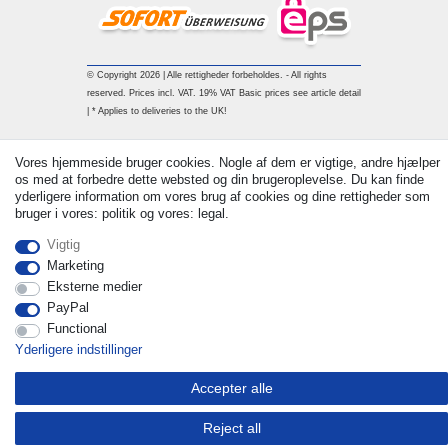
© Copyright 2026 | Alle rettigheder forbeholdes. - All rights
reserved. Prices incl. VAT. 19% VAT Basic prices see article detail
| * Applies to deliveries to the UK!
Vores hjemmeside bruger cookies. Nogle af dem er vigtige, andre hjælper
Kontakt
Withdraw from contract here
os med at forbedre dette websted og din brugeroplevelse. Du kan finde
yderligere information om vores brug af cookies og dine rettigheder som
bruger i vores: politik og vores: legal.
Vigtig
Marketing
Eksterne medier
PayPal
Functional
Yderligere indstillinger
Accepter alle
Reject all