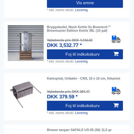
Vis emne
*
inkl. moms
ekskl.
Levering
Bryggekedel, Mash Kettle Ss Brewtech™
Brewmaster Edition Kettle 38L (10 gal)
Vejledende pris DKK 4,416.02
DKK 3,532.77 *
Foj til indkobskurv
*
inkl. moms
ekskl.
Levering
Kølespiral, Urtkøler - CNS, 10 x 10 cm, firkantet
Vejledende pris DKK 394.47
DKK 379.59 *
Foj til indkobskurv
*
inkl. moms
ekskl.
Levering
Brewer tørgær SAFALE US-05 (56) 11,5 gr