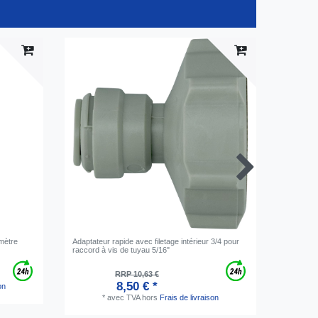
mètre
Adaptateur rapide avec filetage intérieur 3/4 pour
Filtre a 
raccord à vis de tuyau 5/16"
pour eau 
supérieu
RRP 10,63 €
8,50 € *
on
*
avec TVA
hors
Frais de livraison