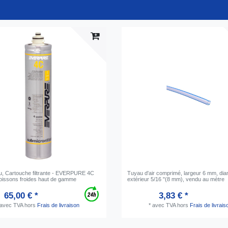
eau, Cartouche filtrante - EVERPURE 4C
Tuyau d'air comprimé, largeur 6 mm, dia
boissons froides haut de gamme
extérieur 5/16 "(8 mm), vendu au mètre
65,00 € *
3,83 € *
avec TVA
hors
Frais de livraison
*
avec TVA
hors
Frais de livrais