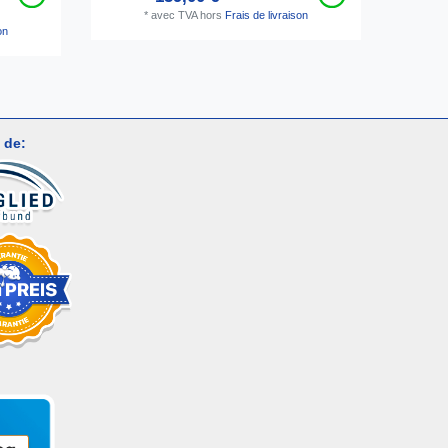
*
avec TVA
hors
Frais de livraison
on
2
 de: