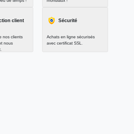
peu de temps !
mondiaux !
ction client
Sécurité
 nos clients
Achats en ligne sécurisés
 et nous
avec certificat SSL.
.