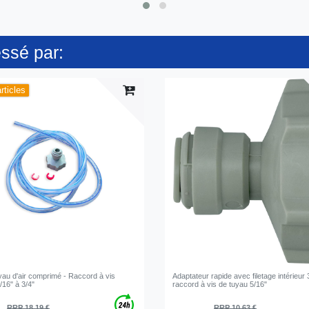
essé par:
rticles
yau d'air comprimé - Raccord à vis
Adaptateur rapide avec filetage intérieur 
/16" à 3/4"
raccord à vis de tuyau 5/16"
RRP 18,19 €
RRP 10,63 €