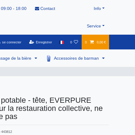
 09:00 - 18:00
Contact
Info
Service
se connecter
Enregistrer
0
0
0,00 €
ssage de la bière
Accessoires de barman
u potable - tête, EVERPURE
r la restauration collective, ne
e pas
e
443812