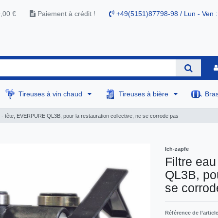
9,00 €
Paiement à crédit !
+49(5151)87798-98 / Lun - Ven :
Tireuses à vin chaud
Tireuses à bière
Bra
le - tête, EVERPURE QL3B, pour la restauration collective, ne se corrode pas
Ich-zapfe
Filtre ea
QL3B, pou
se corrod
Référence de l’articl