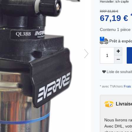
Hersteller:
ich-zapfe
RRP 83,99 €
67,19 €
Contenu
1
pièce
Prêt à expéd
Liste de souhai
* avec TVA hors
Frais 
Livrais
Nous livrons r
Avec DHL, votr