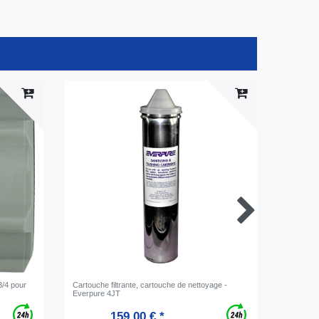
-20%
3/4 pour
Сartouche filtrante, cartouche de nettoyage -
Bouteille
Everpure 4JT
carboniqu
159,00 € *