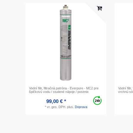
Vodní filtr, filtračná patróna - Everpure - MC2 pre
Vodní filtr
špičkovú vodu / studené nápoje / postmix
vrchnú s
99,00 € *
*
vr. ges. DPH.
plus.
Doprava