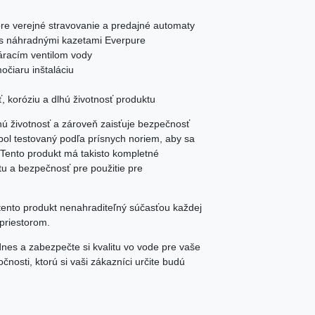
 pre verejné stravovanie a predajné automaty
e s náhradnými kazetami Everpure
áracím ventilom vody
očiaru inštaláciu
, koróziu a dlhú životnosť produktu
lhú životnosť a zároveň zaisťuje bezpečnosť
r bol testovaný podľa prísnych noriem, aby sa
Tento produkt má takisto kompletné
litu a bezpečnosť pre použitie pre
tento produkt nenahraditeľný súčasťou každej
priestorom.
 dnes a zabezpečte si kvalitu vo vode pre vaše
čnosti, ktorú si vaši zákazníci určite budú