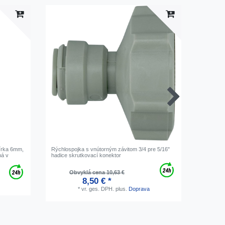
šírka 6mm,
Rýchlospojka s vnútorným závitom 3/4 pre 5/16"
EVERPURE
ná v
hadice skrutkovací konektor
vody a s
Obvyklá cena 10,63 €
O
8,50 € *
*
vr. ges. DPH.
plus.
Doprava