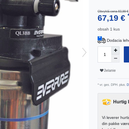
Obvyklá cena 83,99 €
67,19 €
obsah
1
kus
Dodacia leh
želanie
* vr. ges. DPH. plus.
D
Hurtig 
Vi leverer hurt
din pakke vær