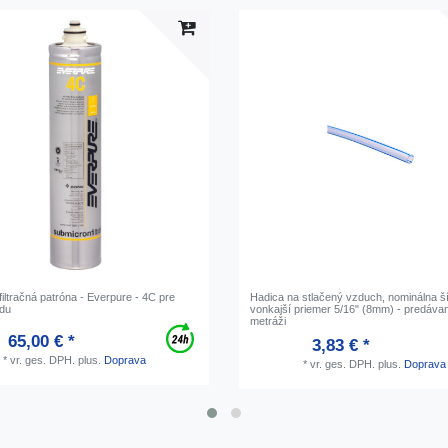
, filtračná patróna - Everpure - 4C pre
Hadica na stlačený vzduch, nominálna 
ódu
vonkajší priemer 5/16" (8mm) - predáva
metráži
65,00 € *
3,83 € *
*
vr. ges. DPH.
plus.
Doprava
*
vr. ges. DPH.
plus.
Doprava