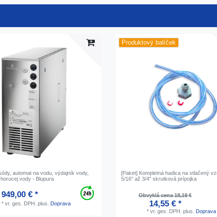
Produktový balíček
sódy, automat na vodu, výdajník vody,
[Paket] Kompletná hadica na stlačený vz
horucej vody - Blupura
5/16" až 3/4" skrutková prípojka
949,00 € *
Obvyklá cena 18,19 €
14,55 € *
*
vr. ges. DPH.
plus.
Doprava
*
vr. ges. DPH.
plus.
Doprava