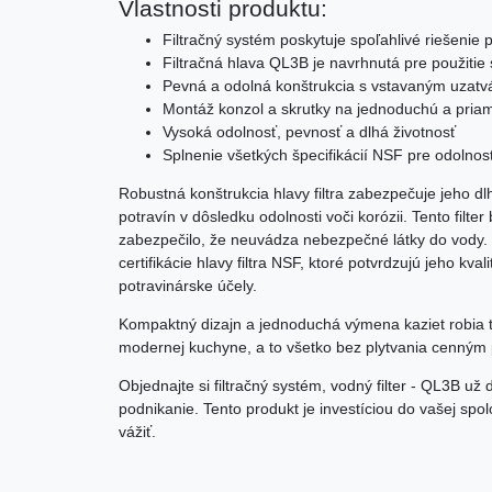
Vlastnosti produktu:
Filtračný systém poskytuje spoľahlivé riešenie
Filtračná hlava QL3B je navrhnutá pre použiti
Pevná a odolná konštrukcia s vstavaným uzatv
Montáž konzol a skrutky na jednoduchú a priam
Vysoká odolnosť, pevnosť a dlhá životnosť
Splnenie všetkých špecifikácií NSF pre odolnosť
Robustná konštrukcia hlavy filtra zabezpečuje jeho d
potravín v dôsledku odolnosti voči korózii. Tento filte
zabezpečilo, že neuvádza nebezpečné látky do vody. 
certifikácie hlavy filtra NSF, ktoré potvrdzujú jeho kva
potravinárske účely.
Kompaktný dizajn a jednoduchá výmena kaziet robia 
modernej kuchyne, a to všetko bez plytvania cenným 
Objednajte si filtračný systém, vodný filter - QL3B už
podnikanie. Tento produkt je investíciou do vašej spolo
vážiť.