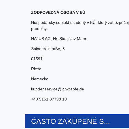
ZODPOVEDNÁ OSOBA V EÚ
Hospodársky subjekt usadený v EÚ, ktorý zabezpečuj
predpisy.
HAJUS AG; Hr. Stanislav Maer
Spinnereistraße
,
3
01591
Riesa
Nemecko
kundenservice@ich-zapfe.de
+49 5151 87798 10
ČASTO ZAKÚPENÉ S...