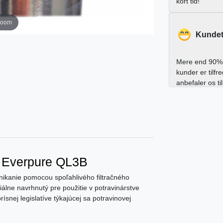
kort tid!
zoom
Kundet
Mere end 90% 
kunder er tilfr
anbefaler os ti
 - Everpure QL3B
nikanie pomocou spoľahlivého filtračného
iálne navrhnutý pre použitie v potravinárstve
nej legislatíve týkajúcej sa potravinovej