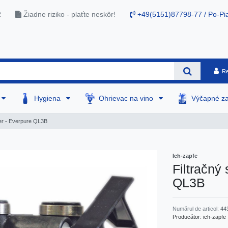
R
Žiadne riziko - plaťte neskôr!
+49(5151)87798-77 / Po-Pia
Re
Hygiena
Ohrievac na vino
Výčapné za
ter - Everpure QL3B
Ich-zapfe
Filtračný 
QL3B
Numărul de articol:
44
Producător:
ich-zapfe