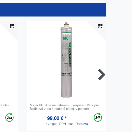
duch -
Vodní filtr, filtračná patróna - Everpure - MC2 pre
Davkovac
špičkovú vodu / studené nápoje / postmix
COROLLA
99,00 € *
Ob
*
vr. ges. DPH.
plus.
Doprava