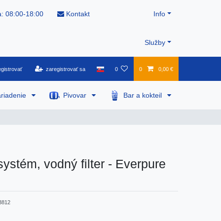
: 08:00-18:00
Kontakt
Info
Služby
gistrovať
zaregistrovať sa
0
0
0,00 €
riadenie
Pivovar
Bar a kokteil
systém, vodný filter - Everpure
3812