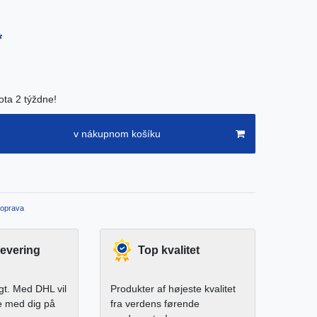
*
ota 2 týždne!
v nákupnom košíku
oprava
levering
Top kvalitet
igt. Med DHL vil
Produkter af højeste kvalitet
e med dig på
fra verdens førende