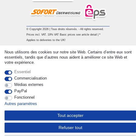
© Copyright 2026 | Tous droits réservés. - All rights reserved.
Prices incl. VAT. 19% VAT Basic prices see article detail | *
Applies to deliveries to the UK!
Nous utilisons des cookies sur notre site Web. Certains d’entre eux sont
Contact
Rétracter le contrat ici
essentiels, tandis que d’autres nous aident à améliorer ce site Web et
votre expérience.
Essentiel
Commercialisation
Médias externes
PayPal
Fonctionnel
Autres paramètres
Tout accepter
Refuser tout