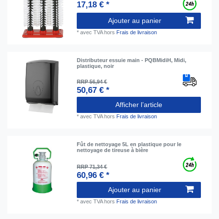
17,18 € *
Ajouter au panier
*
avec TVA
hors
Frais de livraison
Distributeur essuie main - PQBMidiH, Midi,
plastique, noir
RRP 56,94 €
50,67 € *
Afficher l’article
*
avec TVA
hors
Frais de livraison
Fût de nettoyage 5L en plastique pour le
nettoyage de tireuse à bière
RRP 71,34 €
60,96 € *
Ajouter au panier
*
avec TVA
hors
Frais de livraison