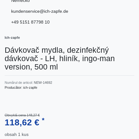
Nemecko
kundenservice@ich-zapfe.de
+49 5151 87798 10
Ich-zapfe
Dávkovač mydla, dezinfekčný
dávkovač - LH, hliník, ingo-man
version, 500 ml
Numărul de articol:
NEW-14692
Producător:
ich-zapfe
Obvyklá cena 148,27 €
*
118,62 €
obsah
1
kus