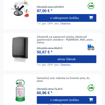
Obvyklá cena 104,00 €
97,00 € *
v nákupnom košíku
*
vr. ges. DPH.
plus.
Doprava
Zásobník na papierové utierky, dávkovač
papierových uterákov - PQBMidiH, Midi, plast,
čierny
Obvyklá cena 56,94 €
50,67 € *
show článok
*
vr. ges. DPH.
plus.
Doprava
Sanitačný sud, nádoba na čistenie piva, 5L,
plast
Obvyklá cena 71,34 €
60,96 € *
v nákupnom košíku