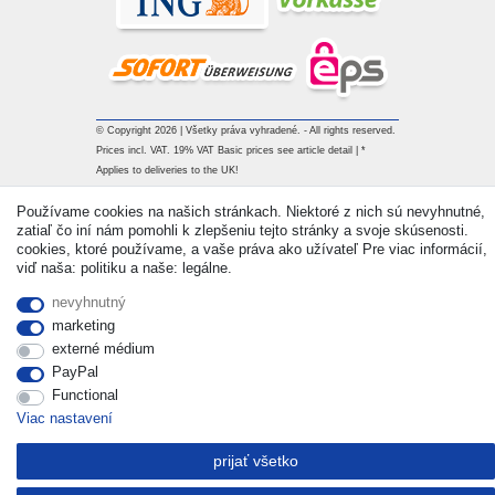
© Copyright 2026 | Všetky práva vyhradené. - All rights reserved.
Prices incl. VAT. 19% VAT Basic prices see article detail | *
Applies to deliveries to the UK!
Používame cookies na našich stránkach. Niektoré z nich sú nevyhnutné,
Kontakt
Withdraw from contract here
zatiaľ čo iní nám pomohli k zlepšeniu tejto stránky a svoje skúsenosti.
cookies, ktoré používame, a vaše práva ako užívateľ Pre viac informácií,
viď naša: politiku a naše: legálne.
nevyhnutný
marketing
externé médium
PayPal
Functional
Viac nastavení
prijať všetko