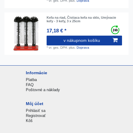
*
vr. ges. DPH.
plus.
Doprava
Kefa na riad, Čistiaca kefa na sklo, Umývacie
kefy - 3 kefy, 3 x 25cm
17,18 € *
v nákupnom košíku
*
vr. ges. DPH.
plus.
Doprava
Informácie
Platba
FAQ
Poštovné a náklady
Môj účet
Prihlásiť sa
Registrovať
Kôš