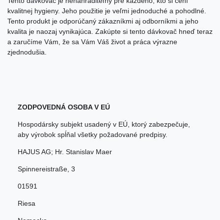
Tento dávkovač je nenahraditeľný pre každého, kto si cení
kvalitnej hygieny. Jeho použitie je veľmi jednoduché a pohodlné.
Tento produkt je odporúčaný zákazníkmi aj odborníkmi a jeho
kvalita je naozaj vynikajúca. Zakúpte si tento dávkovač hneď teraz
a zaručíme Vám, že sa Vám Váš život a práca výrazne
zjednodušia.
ZODPOVEDNÁ OSOBA V EÚ
Hospodársky subjekt usadený v EÚ, ktorý zabezpečuje,
aby výrobok spĺňal všetky požadované predpisy.
HAJUS AG; Hr. Stanislav Maer
Spinnereistraße
,
3
01591
Riesa