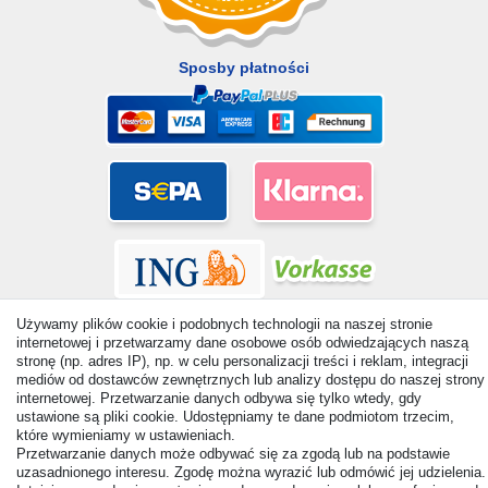
Sposby płatności
Używamy plików cookie i podobnych technologii na naszej stronie
internetowej i przetwarzamy dane osobowe osób odwiedzających naszą
stronę (np. adres IP), np. w celu personalizacji treści i reklam, integracji
mediów od dostawców zewnętrznych lub analizy dostępu do naszej strony
internetowej. Przetwarzanie danych odbywa się tylko wtedy, gdy
© Copyright 2026 | Wszelkie prawa zastrzezone. - All rights
ustawione są pliki cookie. Udostępniamy te dane podmiotom trzecim,
reserved. Prices incl. VAT. 19% VAT Basic prices see article detail
które wymieniamy w ustawieniach.
| * Applies to deliveries to the UK!
Przetwarzanie danych może odbywać się za zgodą lub na podstawie
uzasadnionego interesu. Zgodę można wyrazić lub odmówić jej udzielenia.