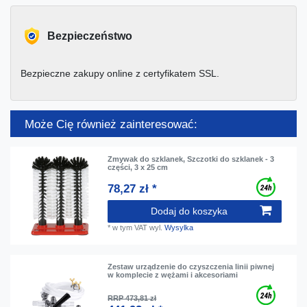
Bezpieczeństwo
Bezpieczne zakupy online z certyfikatem SSL.
Może Cię również zainteresować:
Zmywak do szklanek, Szczotki do szklanek - 3
części, 3 x 25 cm
78,27 zł *
Dodaj do koszyka
*
w tym VAT
wyl.
Wysylka
Zestaw urządzenie do czyszczenia linii piwnej
w komplecie z wężami i akcesoriami
RRP 473,81 zł