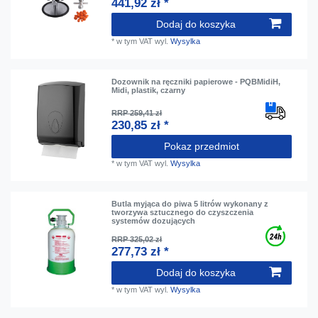
441,92 zł *
Dodaj do koszyka
*
w tym VAT
wyl.
Wysylka
Dozownik na ręczniki papierowe - PQBMidiH,
Midi, plastik, czarny
RRP 259,41 zł
230,85 zł *
Pokaz przedmiot
*
w tym VAT
wyl.
Wysylka
Butla myjąca do piwa 5 litrów wykonany z
tworzywa sztucznego do czyszczenia
systemów dozujących
RRP 325,02 zł
277,73 zł *
Dodaj do koszyka
*
w tym VAT
wyl.
Wysylka