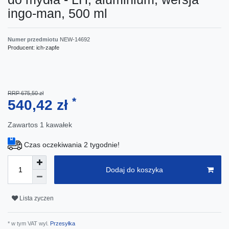
ingo-man, 500 ml
Numer przedmiotu
NEW-14692
Producent:
ich-zapfe
RRP 675,50 zł
*
540,42 zł
Zawartos
1
kawałek
Czas oczekiwania 2 tygodnie!
Dodaj do koszyka
Lista zyczen
* w tym VAT wyl.
Przesyłka