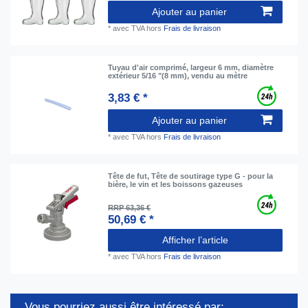
Ajouter au panier
*
avec TVA
hors
Frais de livraison
Tuyau d'air comprimé, largeur 6 mm, diamètre
extérieur 5/16 "(8 mm), vendu au mètre
3,83 € *
Ajouter au panier
*
avec TVA
hors
Frais de livraison
Tête de fut, Tête de soutirage type G - pour la
bière, le vin et les boissons gazeuses
RRP 63,36 €
50,69 € *
Afficher l’article
*
avec TVA
hors
Frais de livraison
Vous pourriez aussi être intéressé par: