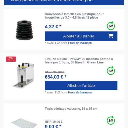
Bouchons à lamelles en plastique pour
bouteilles de 3,0 - 4,5 litres / 1 pièce
4,32 € *
Ajouter au panier
*
avec TVA
hors
Frais de livraison
-7%
Tireuse a biere - PYGMY 25 machine pompe a
biere pro 1 ligne, 35 litres/h, Green Line
RRP 707,00 €
654,03 € *
Afficher l’article
*
avec TVA
hors
Frais de livraison
Tapis séchage vaisselle, 36 x 25 cm
RRP 10,00 €
9,00 € *