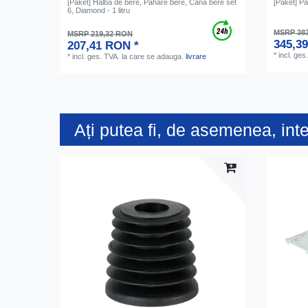
[Paket] Halba de bere, Pahare bere, Cana bere set
[Paket] Pa
6, Diamond - 1 litru
MSRP 38
MSRP 219,32 RON
345,3
207,41 RON *
*
incl. ges
*
incl. ges. TVA.
la care se adauga.
livrare
Ați putea fi, de asemenea, int