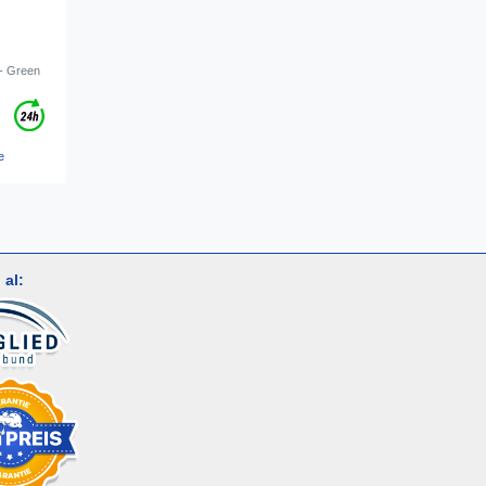
 - Green
e
al: