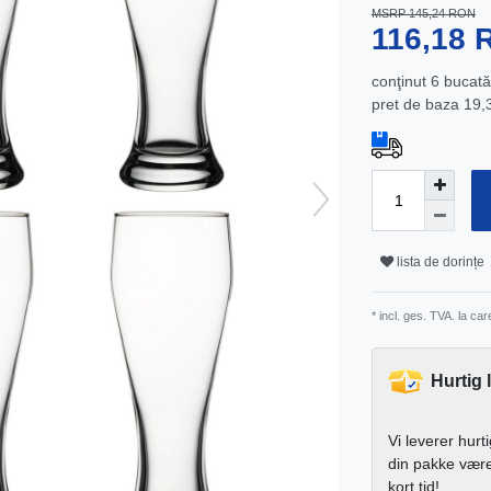
MSRP 145,24 RON
116,18
conţinut
6
bucată
pret de baza
19,
lista de dorințe
* incl. ges. TVA. la ca
Hurtig 
Vi leverer hurt
din pakke vær
kort tid!