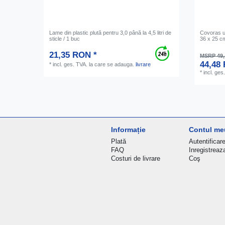
Lame din plastic plută pentru 3,0 până la 4,5 litri de
Covoras u
sticle / 1 buc
36 x 25 c
21,35 RON *
MSRP 49
44,48
*
incl. ges. TVA.
la care se adauga.
livrare
*
incl. ges
Informație
Contul me
Plată
Autentificar
FAQ
Inregistreaz
Costuri de livrare
Coş