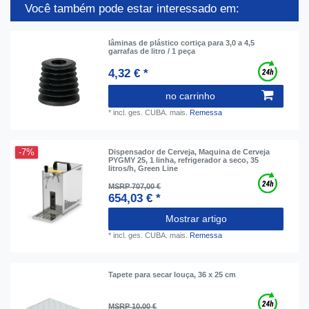
Você também pode estar interessado em:
lâminas de plástico cortiça para 3,0 a 4,5
garrafas de litro / 1 peça
4,32 € *
no carrinho
*
incl. ges. CUBA.
mais.
Remessa
-7%
Dispensador de Cerveja, Maquina de Cerveja
PYGMY 25, 1 linha, refrigerador a seco, 35
litros/h, Green Line
MSRP 707,00 €
654,03 € *
Mostrar artigo
*
incl. ges. CUBA.
mais.
Remessa
Tapete para secar louça, 36 x 25 cm
MSRP 10,00 €