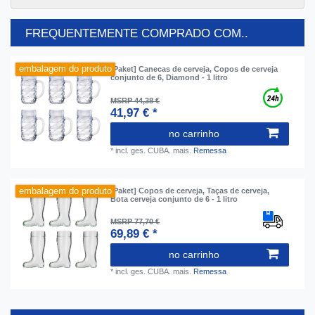
FREQUENTEMENTE COMPRADO COM..
embalagem do produto
[Paket] Canecas de cerveja, Copos de cerveja
conjunto de 6, Diamond - 1 litro
MSRP 44,38 €
41,97 € *
no carrinho
*
incl. ges. CUBA.
mais.
Remessa
embalagem do produto
[Paket] Copos de cerveja, Taças de cerveja,
Bota cerveja conjunto de 6 - 1 litro
MSRP 77,70 €
69,89 € *
no carrinho
*
incl. ges. CUBA.
mais.
Remessa