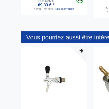
RRP 83,90 €
69,33 € *
0.5
*
avec TVA
hors
Frais de livraison
*
Vous pourriez aussi être intér