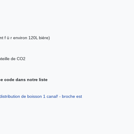
t f ü r environ 120L bière)
uteille de CO2
 ce code dans notre liste
distribution de boisson 1 canal! - broche est