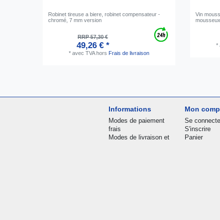
Robinet tireuse a biere, robinet compensateur -
Vin mouss
chromé, 7 mm version
mousseux 
RRP 57,30 €
49,26 € *
*
*
avec TVA
hors
Frais de livraison
Informations
Mon comp
Modes de paiement
Se connecte
frais
S'inscrire
Modes de livraison et
Panier