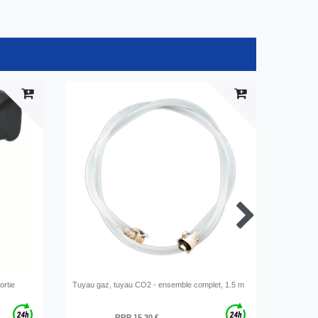
ortie
Tuyau gaz, tuyau CO2 - ensemble complet, 1.5 m
Clé 30-3
RRP 15,30 €