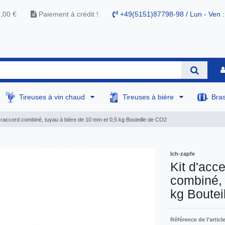
9,00 €
Paiement à crédit !
+49(5151)87798-98 / Lun - Ven :
Tireuses à vin chaud
Tireuses à bière
Bra
 raccord combiné, tuyau à bière de 10 mm et 0,5 kg Bouteille de CO2
Ich-zapfe
Kit d'acc
combiné, 
kg Boutei
Référence de l’articl