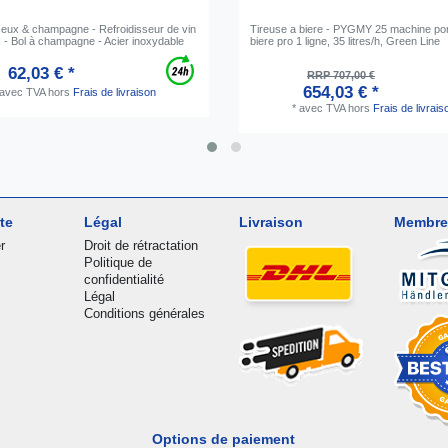
eux & champagne - Refroidisseur de vin
Tireuse a biere - PYGMY 25 machine p
- Bol à champagne - Acier inoxydable
biere pro 1 ligne, 35 litres/h, Green Line
62,03 € *
RRP 707,00 €
654,03 € *
avec TVA
hors
Frais de livraison
*
avec TVA
hors
Frais de livrais
te
Légal
Livraison
Membre
r
Droit de rétractation
Politique de
confidentialité
Légal
Conditions générales
Options de paiement