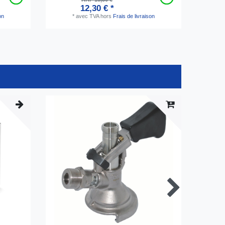
12,30 € *
on
*
avec TVA
hors
Frais de livraison
Pack d’