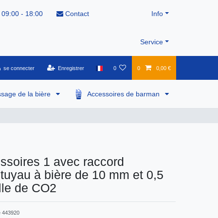
 09:00 - 18:00
Contact
Info
Service
se connecter
Enregistrer
0
0
0,00 €
ssage de la bière
Accessoires de barman
essoires 1 avec raccord
tuyau à bière de 10 mm et 0,5
lle de CO2
e
443920