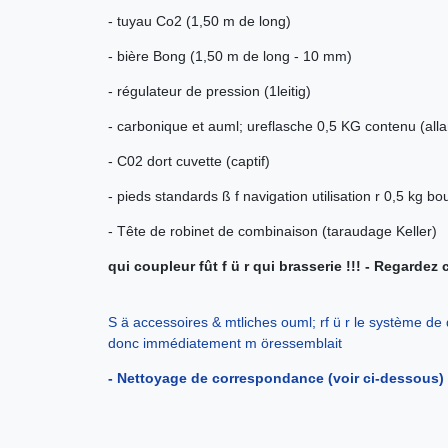
- tuyau Co2 (1,50 m de long)
- bière Bong (1,50 m de long - 10 mm)
- régulateur de pression (1leitig)
- carbonique et auml; ureflasche 0,5 KG contenu (allan
- C02 dort cuvette (captif)
- pieds standards ß f navigation utilisation r 0,5 kg bo
- Tête de robinet de combinaison (taraudage Keller)
qui coupleur fût f ü r qui brasserie !!! - Regardez
S ä accessoires & mtliches ouml; rf ü r le système de 
donc immédiatement m öressemblait
- Nettoyage de correspondance (voir ci-dessous)