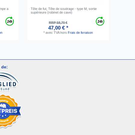
ompe a
Tête de fut, Tête de soutirage - type M, sortie
[Pack] Kit
supérieure (robinet de cave)
avec ada
poudre d
RRP 58,70 €
47,00 € *
on
*
avec TVA
hors
Frais de livraison
 de: