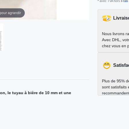
* avec TVA hors
Frais 
 pour agrandir
Livrais
Nous livrons r
Avec DHL, votr
chez vous en 
Satisfa
Plus de 95% de
sont satisfaits
n, le tuyau à bière de 10 mm et une
recommandent