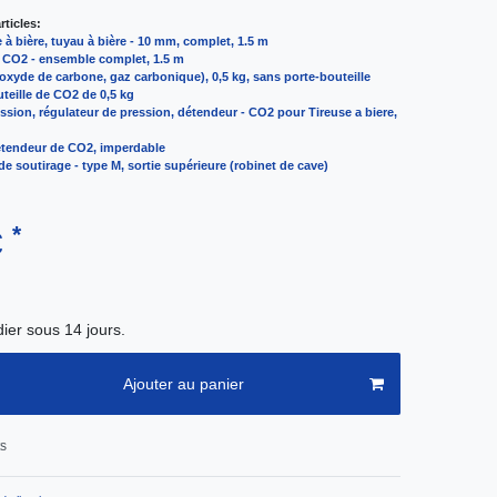
ticles:
 à bière, tuyau à bière - 10 mm, complet, 1.5 m
 CO2 - ensemble complet, 1.5 m
oxyde de carbone, gaz carbonique), 0,5 kg, sans porte-bouteille
teille de CO2 de 0,5 kg
sion, régulateur de pression, détendeur - CO2 pour Tireuse a biere,
étendeur de CO2, imperdable
 de soutirage - type M, sortie supérieure (robinet de cave)
*
€
ier sous 14 jours.
Ajouter au panier
ts