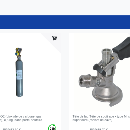
 CO2 (dioxyde de carbone, gaz
Tête de fut, Tête de soutirage - type M, s
), 0,5 kg, sans porte-bouteille
supérieure (robinet de cave)
RRP 53,10 €
RRP 58,70 €