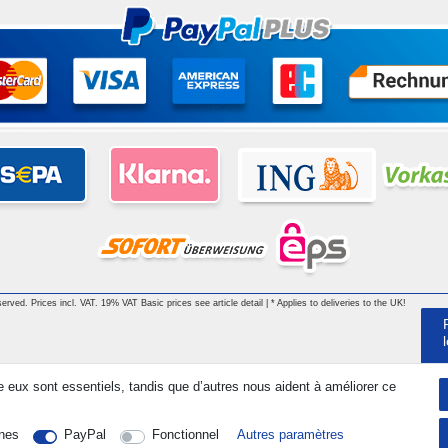
served. Prices incl. VAT. 19% VAT Basic prices see article detail | * Applies to deliveries to the UK!
e eux sont essentiels, tandis que d’autres nous aident à améliorer ce
nes
PayPal
Fonctionnel
Autres paramètres