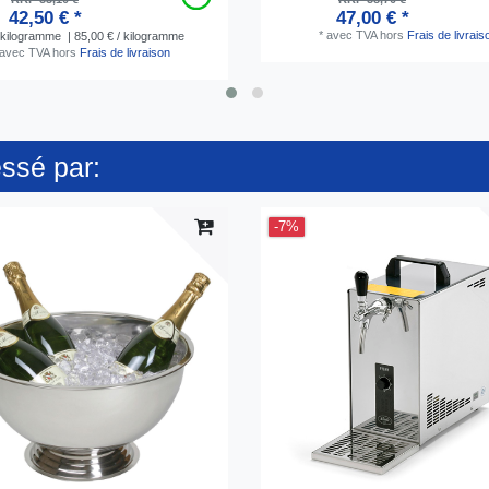
42,50 € *
47,00 € *
*
avec TVA
hors
Frais de livrais
kilogramme
| 85,00 € / kilogramme
avec TVA
hors
Frais de livraison
essé par:
-7%