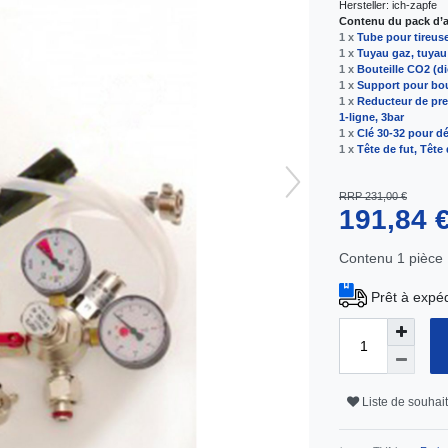
Hersteller:
ich-zapfe
Contenu du pack d’ar
1 x
Tube pour tireuse
1 x
Tuyau gaz, tuyau
1 x
Bouteille CO2 (di
1 x
Support pour bou
1 x
Reducteur de pres
1-ligne, 3bar
1 x
Clé 30-32 pour d
1 x
Tête de fut, Tête
RRP 231,00 €
191,84 
Contenu
1
pièce
Prêt à expéd
Liste de souhai