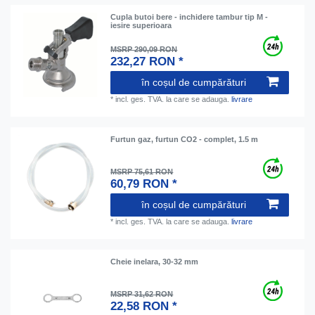
Cupla butoi bere - inchidere tambur tip M -
iesire superioara
MSRP 290,09 RON
232,27 RON *
în coșul de cumpărături
*
incl. ges. TVA.
la care se adauga.
livrare
Furtun gaz, furtun CO2 - complet, 1.5 m
MSRP 75,61 RON
60,79 RON *
în coșul de cumpărături
*
incl. ges. TVA.
la care se adauga.
livrare
Cheie inelara, 30-32 mm
MSRP 31,62 RON
22,58 RON *