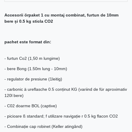
Accesorii örpaket 1 cu montaj combinat, furtun de 10mm
bere și 0.5 kg sticla CO2
pachet este format din:
- furtun Co2 (1,50 m lungime)
- bere Bong (1.50m lung - 10mm)
- regulator de presiune (1leitig)
- carbonic ä ureflasche 0.5 conținut KG (variind de für aproximativ
120l bere)
- C02 doarme BOL (captive)
- picioare ß standard; f utilizare navigație r 0.5 kg flacon CO2
- Combinație cap robinet (Keller atingând)