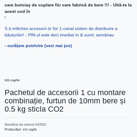
care butoiaș de cuplare für care fabrică de bere !!! - Uită-te la
acest cod în
!
S ä mtliches accesorii ör für 1-canal sistem de distribuire a
băuturilor! - PIN-ul este deci imediat m & ouml; semănau
- curățare potrivire (vezi mai jos)
Ich-zapfe
Pachetul de accesorii 1 cu montare
combinație, furtun de 10mm bere și
0.5 kg sticla CO2
Numărul de articol
443920
Producător:
ich-zapfe