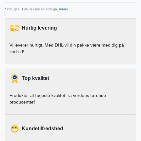
* incl. ges. TVA. la care se adauga.
livrare
Hurtig levering
Vi leverer hurtigt. Med DHL vil din pakke være med dig på
kort tid!
Top kvalitet
Produkter af højeste kvalitet fra verdens førende
producenter!
Kundetilfredshed