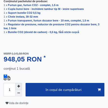
Conținutul pachetului de produse:
1 x
Furtun gaz, furtun CO2 - complet, 1.5 m
1 x
Cupla butoi bere - inchidere tambur tip M - iesire superioara
1 x
Suport butelie CO2 0,5 kg
1 x
Cheie inelara, 30-32 mm
1 x
Furtun transparent, furtun dozator bere - 10 mm, complet, 1.5 m
1 x
Regulator de presiune, reductor de presiune CO2 pentru dozator bere, 3
bar, 1 linie
1 x
Butelie CO2 (dioxid de carbon) - 0,5 kg, fără sticle cușcă
MSRP 1.141,58 RON
*
948,05 RON
conţinut
1
bucată
în coșul de cumpărături
lista de dorințe