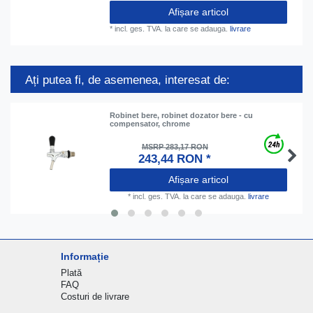
Afișare articol
*
incl. ges. TVA.
la care se adauga.
livrare
Ați putea fi, de asemenea, interesat de:
Robinet bere, robinet dozator bere - cu
compensator, chrome
MSRP 283,17 RON
243,44 RON *
Afișare articol
*
incl. ges. TVA.
la care se adauga.
livrare
Informație
Plată
FAQ
Costuri de livrare