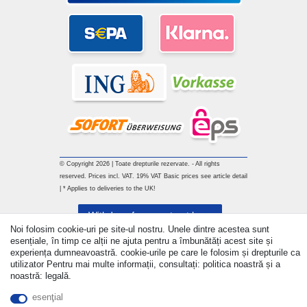
© Copyright 2026 | Toate drepturile rezervate. - All rights
reserved. Prices incl. VAT. 19% VAT Basic prices see article detail
| * Applies to deliveries to the UK!
Withdraw from contract here
Noi folosim cookie-uri pe site-ul nostru. Unele dintre acestea sunt
esențiale, în timp ce alții ne ajuta pentru a îmbunătăți acest site și
a lua legatura
experiența dumneavoastră. cookie-urile pe care le folosim și drepturile ca
utilizator Pentru mai multe informații, consultați: politica noastră și a
noastră: legală.
esenţial