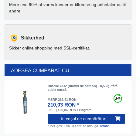
Mere end 90% af vores kunder er tilfredse og anbefaler os til
andre.
Sikkerhed
Sikker online shopping med SSL-certifikat.
ADESEA CUMPĂRAT CU...
Butelie CO2 (dioxid de carbon) - 0,5 kg, fără
sticle cușcă
MSRP 262,41 RON
210,03 RON *
0.5
| 420,06 RON / kilogram
în coșul de cumpărături
*
incl. ges. TVA.
la care se adauga.
livrare