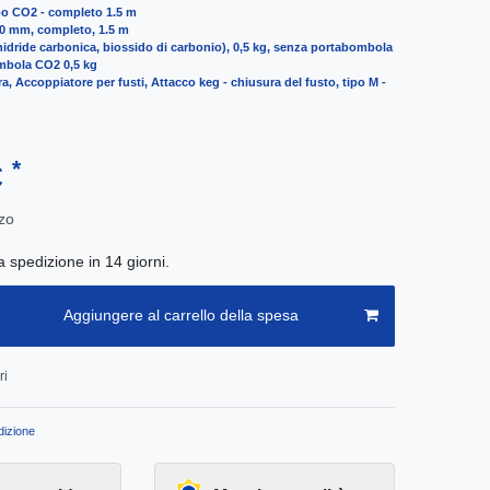
bo CO2 - completo 1.5 m
 10 mm, completo, 1.5 m
dride carbonica, biossido di carbonio), 0,5 kg, senza portabombola
mbola CO2 0,5 kg
ra, Accoppiatore per fusti, Attacco keg - chiusura del fusto, tipo M -
*
€
zo
a spedizione in 14 giorni.
Aggiungere al carrello della spesa
ri
izione