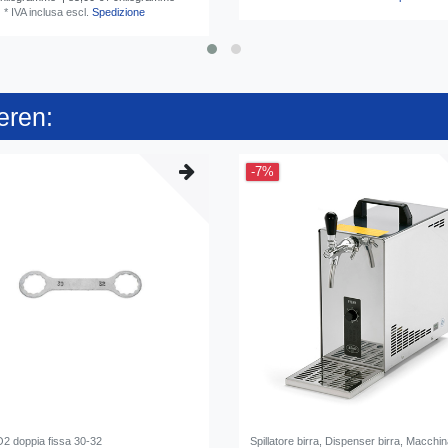
*
IVA inclusa
escl.
Spedizione
eren:
-7%
2 doppia fissa 30-32
Spillatore birra, Dispenser birra, Macchin