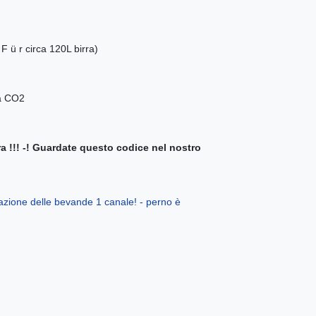
F ü r circa 120L birra)
ia CO2
rra !!! -! Guardate questo codice nel nostro
ogazione delle bevande 1 canale! - perno è