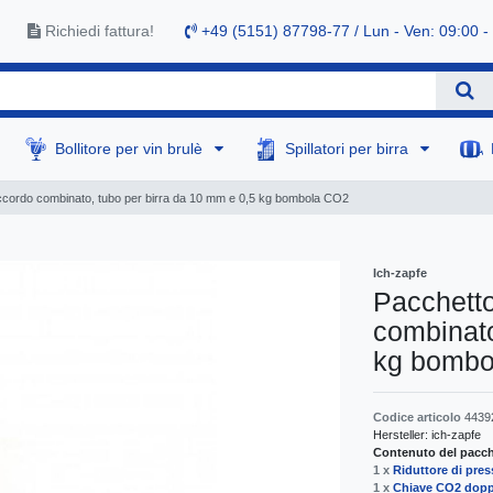
Richiedi fattura!
+49 (5151) 87798-77 / Lun - Ven: 09:00 -
Bollitore per vin brulè
Spillatori per birra
ccordo combinato, tubo per birra da 10 mm e 0,5 kg bombola CO2
Ich-zapfe
Pacchetto
combinato
kg bombo
Codice articolo
4439
Hersteller:
ich-zapfe
Contenuto del pacche
1 x
Riduttore di pres
1 x
Chiave CO2 doppi