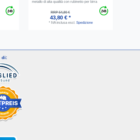
metallo di alta qualità con rubinetto per birra
RRP 54,80 €
43,80 € *
*
IVA inclusa
escl.
Spedizione
 di: