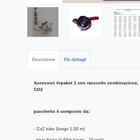
Descrizione
Più dettagli
Accessori örpaket 1 con raccordo combinazione, tub
CO2
pacchetto è composto da:
- Co2 tubo (lungo 1,50 m)
- birra bong (1.50m lungo - 10 mm)