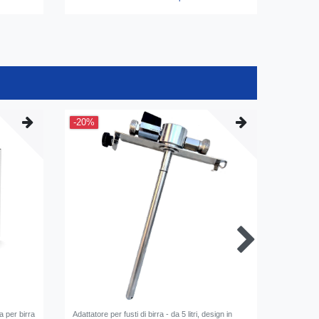
-20%
a per birra
Аdattatore per fusti di birra - da 5 litri, design in
Tubo per 