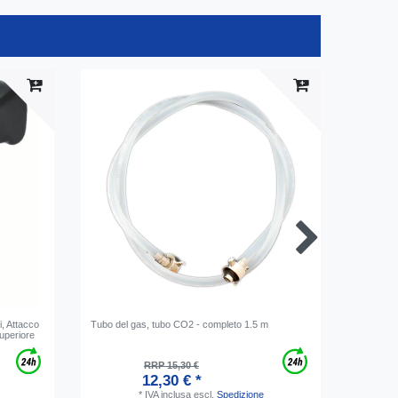
i, Attacco
Tubo del gas, tubo CO2 - completo 1.5 m
Chiave C
superiore
RRP 15,30 €
12,30 € *
*
IVA inclusa
escl.
Spedizione