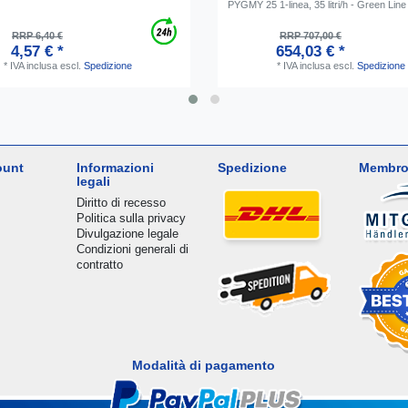
PYGMY 25 1-linea, 35 litri/h - Green Line
RRP 6,40 €
RRP 707,00 €
4,57 € *
654,03 € *
*
IVA inclusa
escl.
Spedizione
*
IVA inclusa
escl.
Spedizione
ount
Informazioni
Spedizione
Membro
legali
Diritto di recesso
Politica sulla privacy
Divulgazione legale
Condizioni generali di
contratto
Modalità di pagamento