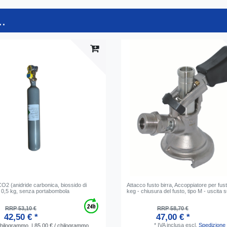
.
O2 (anidride carbonica, biossido di
Attacco fusto birra, Accoppiatore per fust
, 0,5 kg, senza portabombola
keg - chiusura del fusto, tipo M - uscita 
RRP 53,10 €
RRP 58,70 €
42,50 € *
47,00 € *
*
IVA inclusa
escl.
Spedizione
hilogrammo
| 85,00 € / chilogrammo