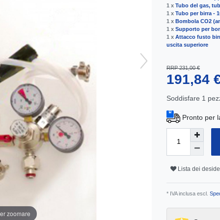
1 x
Tubo del gas, tu
1 x
Tubo per birra -
1 x
Bombola CO2 (ani
1 x
Supporto per bo
1 x
Attacco fusto bir
uscita superiore
RRP 231,00 €
191,84 
Soddisfare
1
pez
Pronto per l
Lista dei deside
* IVA inclusa escl.
Sped
per zoomare