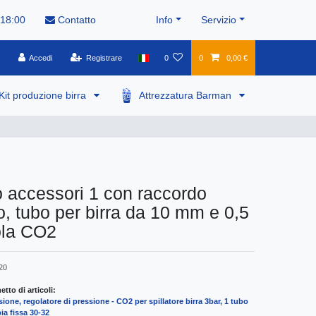
 18:00
Contatto
Info
Servizio
Accedi
Registrare
0
0
0,00 €
Kit produzione birra
Attrezzatura Barman
 accessori 1 con raccordo
, tubo per birra da 10 mm e 0,5
la CO2
20
tto di articoli:
sione, regolatore di pressione - CO2 per spillatore birra 3bar, 1 tubo
a fissa 30-32