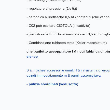
- regolatore di pressione (1leitig)
- carbonico ä ureflasche 0,5 KG contenuti (che vanno 
- C02 può ospitare CIOTOLA (in cattività)
- piedi di serie ß f utilizzo navigazione r 0,5 kg bottigl
- Combinazione rubinetto testa (Keller maschiatura)
che barilotto accoppiatore f ü r cui fabbrica di bi
elenco
S ä mtliches accessori e ouml; rf ü r il sistema di er
quindi immediatamente m & ouml; assomigliava
- pulizia coordinati (vedi sotto)