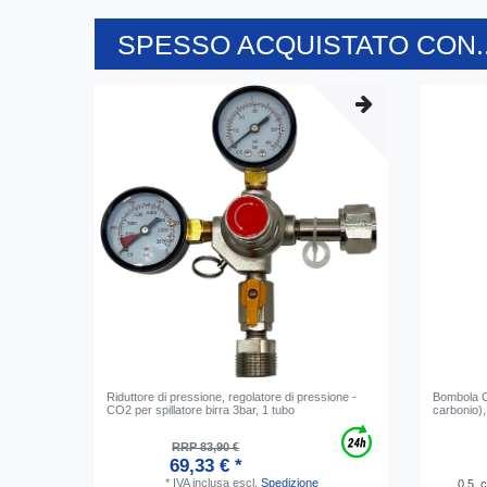
SPESSO ACQUISTATO CON..
Riduttore di pressione, regolatore di pressione -
Bombola C
CO2 per spillatore birra 3bar, 1 tubo
carbonio)
RRP 83,90 €
69,33 € *
*
IVA inclusa
escl.
Spedizione
0.5
c