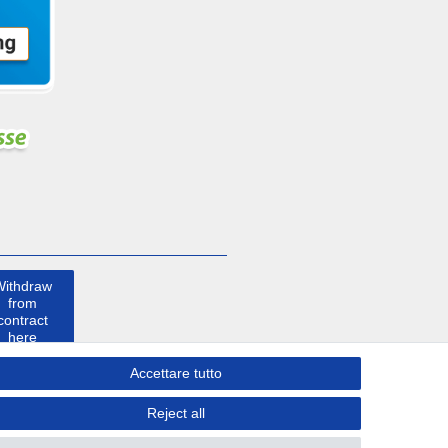
Withdraw
from
contract
here
Accettare tutto
Contatto
Reject all