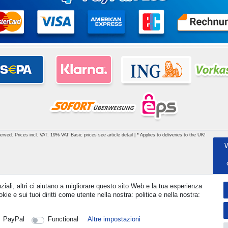
 reserved. Prices incl. VAT. 19% VAT Basic prices see article detail | * Applies to deliveries to the UK!
ziali, altri ci aiutano a migliorare questo sito Web e la tua esperienza
kie e sui tuoi diritti come utente nella nostra: politica e nella nostra:
PayPal
Functional
Altre impostazioni