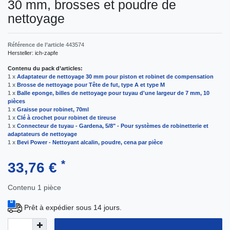
30 mm, brosses et poudre de
nettoyage
Référence de l’article
443574
Hersteller:
ich-zapfe
Contenu du pack d’articles:
1 x
Adaptateur de nettoyage 30 mm pour piston et robinet de compensation
1 x
Brosse de nettoyage pour Tête de fut, type A et type M
1 x
Balle eponge, billes de nettoyage pour tuyau d'une largeur de 7 mm, 10
pièces
1 x
Graisse pour robinet, 70ml
1 x
Clé à crochet pour robinet de tireuse
1 x
Connecteur de tuyau - Gardena, 5/8" - Pour systèmes de robinetterie et
adaptateurs de nettoyage
1 x
Bevi Power - Nettoyant alcalin, poudre, сena par pièce
*
33,76 €
Contenu
1
pièce
Prêt à expédier sous 14 jours.