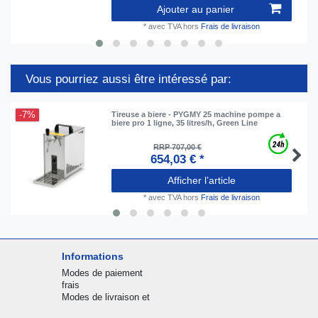
Ajouter au panier
*
avec TVA
hors
Frais de livraison
Vous pourriez aussi être intéressé par:
-7%
Tireuse a biere - PYGMY 25 machine pompe a
biere pro 1 ligne, 35 litres/h, Green Line
RRP 707,00 €
654,03 € *
Afficher l’article
*
avec TVA
hors
Frais de livraison
Informations
Modes de paiement
frais
Modes de livraison et