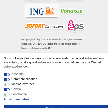
© Copyright 2026 | Tous droits réservés. - All rights reserved.
Prices incl. VAT. 19% VAT Basic prices see article detail | *
Applies to deliveries to the UK!
Nous utilisons des cookies sur notre site Web. Certains d’entre eux sont
Contact
Rétracter le contrat ici
essentiels, tandis que d’autres nous aident à améliorer ce site Web et
votre expérience.
Essentiel
Commercialisation
Médias externes
PayPal
Fonctionnel
Autres paramètres