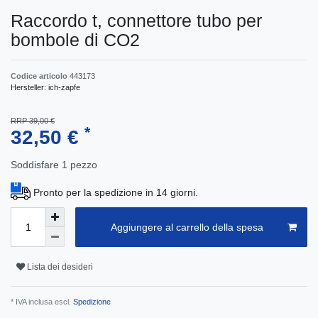
Raccordo t, connettore tubo per
bombole di CO2
Codice articolo
443173
Hersteller:
ich-zapfe
RRP 39,00 €
*
32,50 €
Soddisfare
1
pezzo
Pronto per la spedizione in 14 giorni.
Aggiungere al carrello della spesa
Lista dei desideri
* IVA inclusa escl.
Spedizione