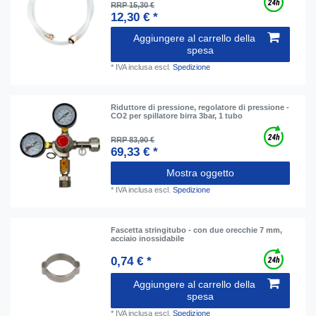
RRP 15,30 €
12,30 € *
Aggiungere al carrello della
spesa
*
IVA inclusa
escl.
Spedizione
Riduttore di pressione, regolatore di pressione -
CO2 per spillatore birra 3bar, 1 tubo
RRP 83,90 €
69,33 € *
Mostra oggetto
*
IVA inclusa
escl.
Spedizione
Fascetta stringitubo - con due orecchie 7 mm,
acciaio inossidabile
0,74 € *
Aggiungere al carrello della
spesa
*
IVA inclusa
escl.
Spedizione