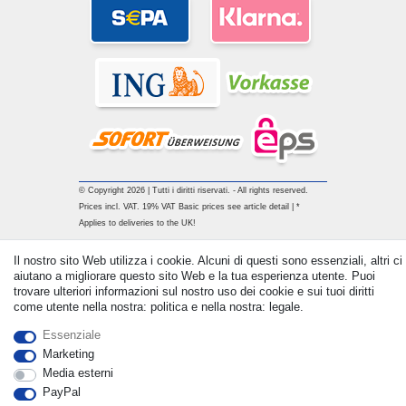
© Copyright 2026 | Tutti i diritti riservati. - All rights reserved.
Prices incl. VAT. 19% VAT Basic prices see article detail | *
Applies to deliveries to the UK!
Il nostro sito Web utilizza i cookie. Alcuni di questi sono essenziali, altri ci
Contatto
Withdraw from contract here
aiutano a migliorare questo sito Web e la tua esperienza utente. Puoi
trovare ulteriori informazioni sul nostro uso dei cookie e sui tuoi diritti
come utente nella nostra: politica e nella nostra: legale.
Essenziale
Marketing
Media esterni
PayPal