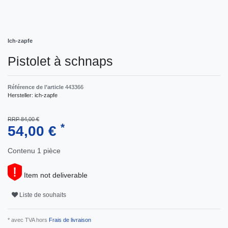
Ich-zapfe
Pistolet à schnaps
Référence de l’article
443366
Hersteller:
ich-zapfe
RRP 84,00 €
*
54,00 €
Contenu
1
pièce
Item not deliverable
Liste de souhaits
* avec TVA hors
Frais de livraison