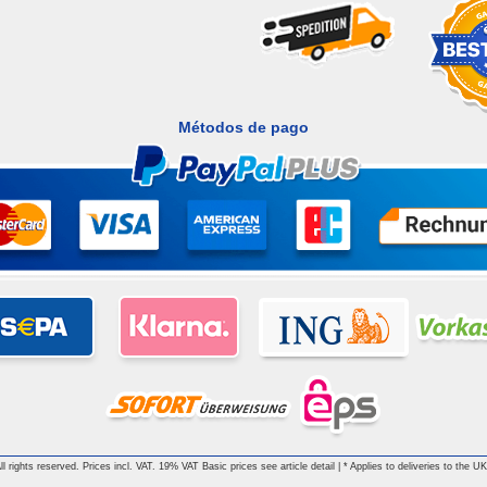
Métodos de pago
 rights reserved. Prices incl. VAT. 19% VAT Basic prices see article detail | * Applies to deliveries to the UK