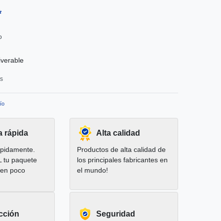
*
o
iverable
os
ío
a rápida
Alta calidad
pidamente.
Productos de alta calidad de
L tu paquete
los principales fabricantes en
 en poco
el mundo!
cción
Seguridad