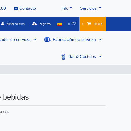
8:00
Contacto
Info
Servicios
Iniciar sesion
Registro
0
0
0,00 €
sador de cerveza
Fabricación de cerveza
Bar & Cócteles
e bebidas
443366