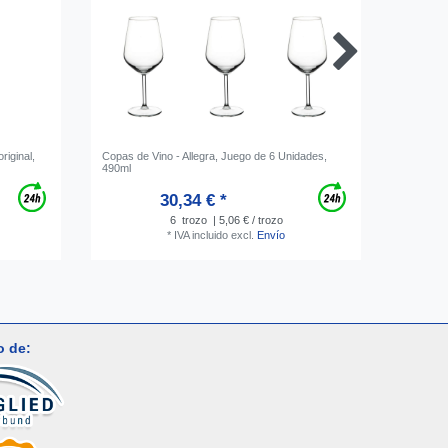
riginal,
Copas de Vino - Allegra, Juego de 6 Unidades,
Enfriador
490ml
30,34 € *
6
trozo
| 5,06 € / trozo
*
IVA incluido
excl.
Envío
o de: