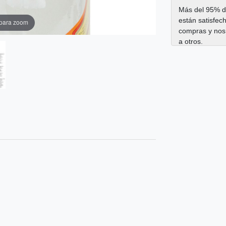
Más del 95% de
están satisfec
 para zoom
compras y nos
a otros.