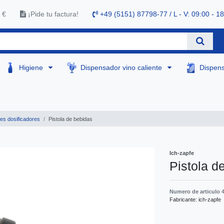
 €
¡Pide tu factura!
+49 (5151) 87798-77 / L - V: 09:00 - 1
Higiene
Dispensador vino caliente
Dispen
s dosificadores
Pistola de bebidas
Ich-zapfe
Pistola d
Numero de articulo
Fabricante:
ich-zapfe