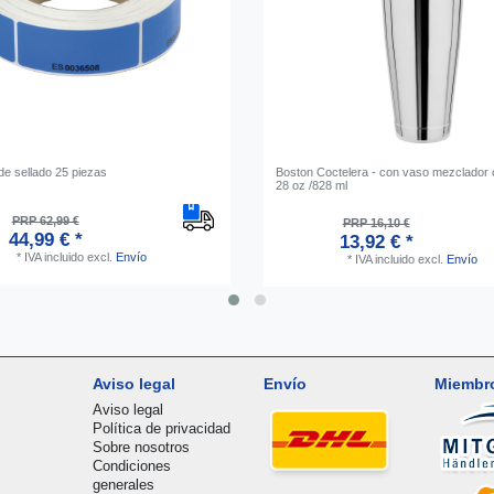
de sellado 25 piezas
Boston Coctelera - con vaso mezclador o
28 oz /828 ml
PRP 62,99 €
PRP 16,10 €
44,99 € *
13,92 € *
*
IVA incluido
excl.
Envío
*
IVA incluido
excl.
Envío
Aviso legal
Envío
Miembr
Aviso legal
Política de privacidad
Sobre nosotros
Condiciones
generales