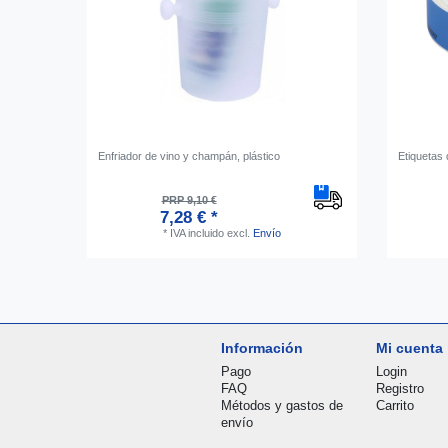
Enfriador de vino y champán, plástico
Etiquetas 
PRP 9,10 €
7,28 € *
*
IVA incluido
excl.
Envío
Información
Mi cuenta
Pago
Login
FAQ
Registro
Métodos y gastos de
Carrito
envío