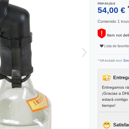
PRP 84,00 €
54,00 €
Contenido
1
troz
Item not del
Lista de favorit
* IVA incluido excl.
Env
Entreg
Entregamos rá
¡Gracias a DH
estará contigo
tiempo!
Satisfa