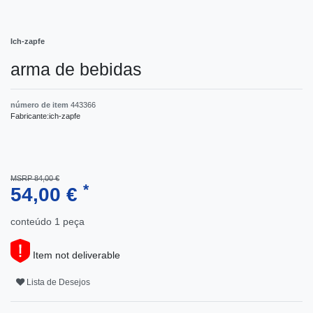
Ich-zapfe
arma de bebidas
número de item
443366
Fabricante:
ich-zapfe
MSRP 84,00 €
*
54,00 €
conteúdo
1
peça
Item not deliverable
Lista de Desejos