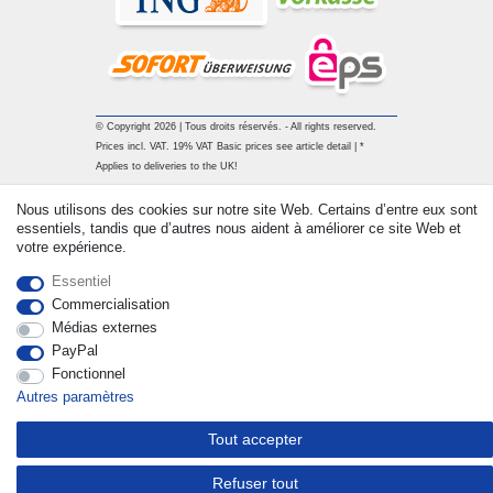
© Copyright 2026 | Tous droits réservés. - All rights reserved.
Prices incl. VAT. 19% VAT Basic prices see article detail | *
Applies to deliveries to the UK!
Nous utilisons des cookies sur notre site Web. Certains d’entre eux sont
Contact
Rétracter le contrat ici
essentiels, tandis que d’autres nous aident à améliorer ce site Web et
votre expérience.
Essentiel
Commercialisation
Médias externes
PayPal
Fonctionnel
Autres paramètres
Tout accepter
Refuser tout