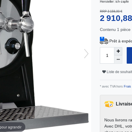
Hersteller:
ich-zapfe
RRP 3 159,00 €
2 910,8
Contenu
1
pièce
Prêt à expéd
Liste de souhai
* avec TVA hors
Frais 
Livrais
Nous livrons r
Avec DHL, votr
 pour agrandir