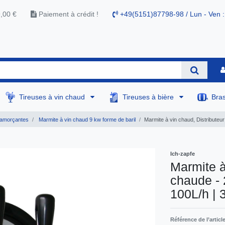
9,00 €
Paiement à crédit !
+49(5151)87798-98 / Lun - Ven :
Tireuses à vin chaud
Tireuses à bière
Bra
amorçantes
Marmite à vin chaud 9 kw forme de baril
Marmite à vin chaud, Distributeur
Ich-zapfe
Marmite à
chaude - 
100L/h | 
Référence de l’articl