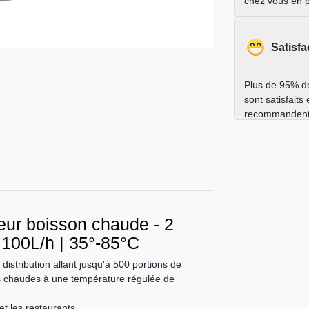
chez vous en 
Satisfa
Plus de 95% de
sont satisfaits
recommandent
teur boisson chaude - 2
| 100L/h | 35°-85°C
istribution allant jusqu'à 500 portions de
s chaudes à une température régulée de
et les restaurants