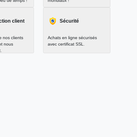
peu de temps !
mondiaux !
ction client
Sécurité
 nos clients
Achats en ligne sécurisés
 et nous
avec certificat SSL.
.