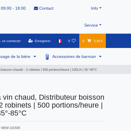
 09:00 - 18:00
Contact
Info
Service
se connecter
Enregistrer
0
0
0,00 €
ssage de la bière
Accessoires de barman
 boisson chaude - 2 robinets | 500 portions/heure | 100L/h | 35°-85°C
 vin chaud, Distributeur boisson
2 robinets | 500 portions/heure |
35°-85°C
e
NEW-101505