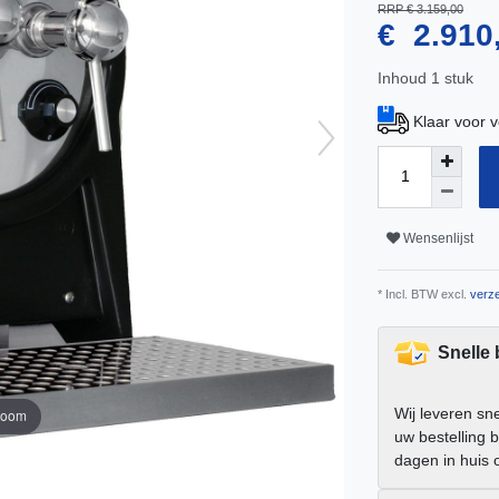
RRP € 3.159,00
€ 2.910
Inhoud
1
stuk
Klaar voor 
Wensenlijst
* Incl. BTW excl.
verze
Snelle
Wij leveren sn
zoom
uw bestelling 
dagen in huis 