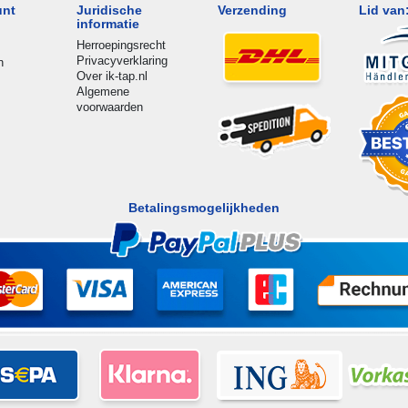
unt
Juridische
Verzending
Lid van
informatie
Herroepingsrecht
Privacyverklaring
n
Over ik-tap.nl
Algemene
voorwaarden
Betalingsmogelijkheden