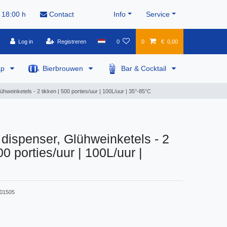
 18:00 h
Contact
Info
Service
Log in
Registreren
0
0
€ 0,00
ap
Bierbrouwen
Bar & Cocktail
hweinketels - 2 tikken | 500 porties/uur | 100L/uur | 35°-85°C
dispenser, Glühweinketels - 2
00 porties/uur | 100L/uur |
01505