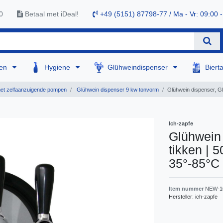
0
Betaal met iDeal!
+49 (5151) 87798-77 / Ma - Vr: 09:00 -
sen
Hygiene
Glühweindispenser
Biert
et zelfaanzuigende pompen
Glühwein dispenser 9 kw tonvorm
Glühwein dispenser, Glü
Ich-zapfe
Glühwein 
tikken | 5
35°-85°C
Item nummer
NEW-1
Hersteller:
ich-zapfe