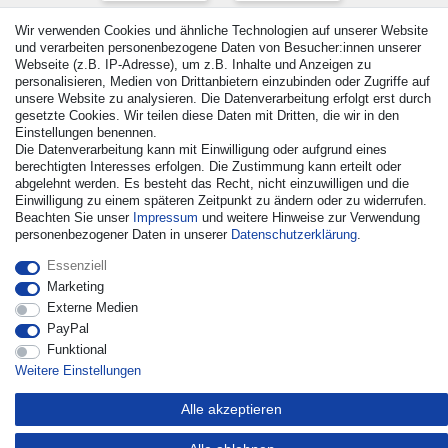
Wir verwenden Cookies und ähnliche Technologien auf unserer Website
und verarbeiten personenbezogene Daten von Besucher:innen unserer
Webseite (z.B. IP-Adresse), um z.B. Inhalte und Anzeigen zu
personalisieren, Medien von Drittanbietern einzubinden oder Zugriffe auf
unsere Website zu analysieren. Die Datenverarbeitung erfolgt erst durch
gesetzte Cookies. Wir teilen diese Daten mit Dritten, die wir in den
Einstellungen benennen.
Die Datenverarbeitung kann mit Einwilligung oder aufgrund eines
© Copyright 2026 | Alle Rechte vorbehalten. - Alle Rechte
berechtigten Interesses erfolgen. Die Zustimmung kann erteilt oder
vorbehalten. Preisangaben inkl. gesetzl. 19% MwSt. |
abgelehnt werden. Es besteht das Recht, nicht einzuwilligen und die
Einwilligung zu einem späteren Zeitpunkt zu ändern oder zu widerrufen.
Grundpreise siehe Artikeldetail | *Gilt für Lieferungen nach
Beachten Sie unser
Impressum
und weitere Hinweise zur Verwendung
Deutschland!
personenbezogener Daten in unserer
Daten­schutz­erklärung
.
Kontakt
Vertrag widerrufen
Essenziell
Marketing
Externe Medien
PayPal
Funktional
Weitere Einstellungen
Alle akzeptieren