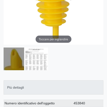
Toccare per ingrandire
Più dettagli
Ceres::Template.singleItemTechnicalDataAttribute
Ceres::Template.singleItemTechnicalDataValue
Numero identificativo dell'oggetto
453840