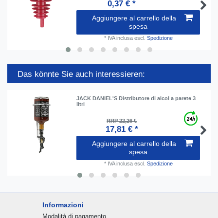
0,37 € *
Aggiungere al carrello della
spesa
*
IVA inclusa
escl.
Spedizione
Das könnte Sie auch interessieren:
JACK DANIEL'S Distributore di alcol a parete 3
litri
RRP 22,26 €
17,81 € *
Aggiungere al carrello della
spesa
*
IVA inclusa
escl.
Spedizione
Informazioni
Modalità di pagamento