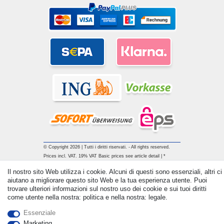
© Copyright 2026 | Tutti i diritti riservati. - All rights reserved.
Prices incl. VAT. 19% VAT Basic prices see article detail | *
Applies to deliveries to the UK!
Il nostro sito Web utilizza i cookie. Alcuni di questi sono essenziali, altri ci
aiutano a migliorare questo sito Web e la tua esperienza utente. Puoi
trovare ulteriori informazioni sul nostro uso dei cookie e sui tuoi diritti
Contatto
Withdraw from contract here
come utente nella nostra: politica e nella nostra: legale.
Essenziale
Marketing