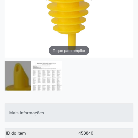
Toque para ampliar
Mais Informações
Ceres::Template.singleItemTechnicalDataAttribute
Ceres::Template.singleItemTechnicalDataValue
ID do item
453840