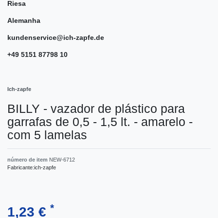
Riesa
Alemanha
kundenservice@ich-zapfe.de
+49 5151 87798 10
Ich-zapfe
BILLY - vazador de plástico para
garrafas de 0,5 - 1,5 lt. - amarelo -
com 5 lamelas
número de item
NEW-6712
Fabricante:
ich-zapfe
*
1,23 €