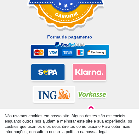
Forma de pagamento
Nós usamos cookies em nosso site. Alguns destes são essenciais,
enquanto outros nos ajudam a melhorar este site e sua experiência. os
cookies que usamos e os seus direitos como usuário Para obter mais
informações, consulte o nosso: a política ea nossa: legal.
© Copyright 2026 | Todos os direitos reservados. - All rights
reserved. Prices incl. VAT. 19% VAT Basic prices see article detail