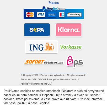
Platba
© Copyright 2026 | Všetky práva vyhradené. - All rights reserved.
Prices incl. VAT. 19% VAT Basic prices see article detail | *
Applies to deliveries to the UK!
Používame cookies na našich stránkach. Niektoré z nich sú nevyhnutné,
zatiaľ čo iní nám pomohli k zlepšeniu tejto stránky a svoje skúsenosti.
Kontakt
Withdraw from contract here
cookies, ktoré používame, a vaše práva ako užívateľ Pre viac informácií,
viď naša: politiku a naše: legálne.