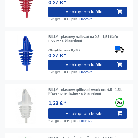
0,37 € *
v nákupnom košíku
*
vr. ges. DPH.
plus.
Doprava
BILLY - plastový nalievač na 0,5 - 1,5 l fľaše -
modrý - s 5 lamelami
Obvyklá cena 0,46 €
0,37 € *
v nákupnom košíku
*
vr. ges. DPH.
plus.
Doprava
BILLY - plastový odlievací výtok pre 0,5 - 1,5 l.
Fľaše - priehľadné - s 5 lamelami
1,23 € *
v nákupnom košíku
*
vr. ges. DPH.
plus.
Doprava