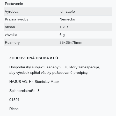
Postavenie
Výrobca
Ich-zapfe
Krajina výroby
Nemecko
obsah
1 kus
závažia
6 g
Rozmery
35×35×75mm
ZODPOVEDNÁ OSOBA V EÚ
Hospodársky subjekt usadený v EÚ, ktorý zabezpečuje,
aby výrobok spĺňal všetky požadované predpisy.
HAJUS AG; Hr. Stanislav Maer
Spinnereistraße
,
3
01591
Riesa