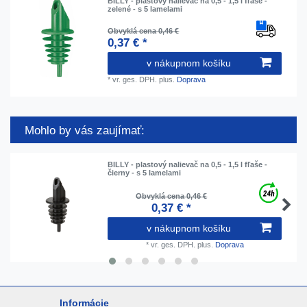
BILLY - plastový nalievač na 0,5 - 1,5 l fľaše -
zelené - s 5 lamelami
Obvyklá cena 0,46 €
0,37 € *
v nákupnom košíku
*
vr. ges. DPH.
plus.
Doprava
Mohlo by vás zaujímať:
BILLY - plastový nalievač na 0,5 - 1,5 l fľaše -
čierny - s 5 lamelami
Obvyklá cena 0,46 €
0,37 € *
v nákupnom košíku
*
vr. ges. DPH.
plus.
Doprava
Informácie