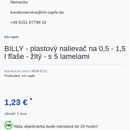
Nemecko
kundenservice@ich-zapfe.de
+49 5151 87798 10
Ich-zapfe
BILLY - plastový nalievač na 0,5 - 1,5
l fľaše - žltý - s 5 lamelami
Numărul de articol:
NEW-6712
Producător:
ich-zapfe
*
1,23 €
obsah
1
kus
Vaša objednávka bude odoslaná do 24 hodín!